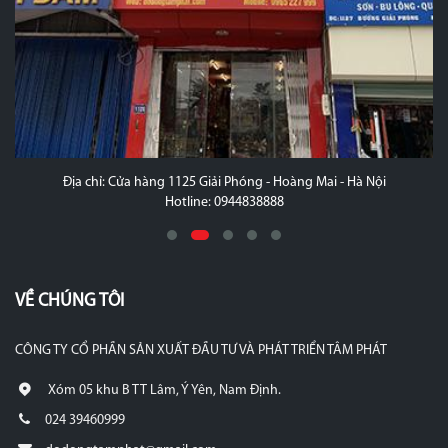
Địa chỉ: Cửa hàng 1125 Giải Phóng - Hoàng Mai - Hà Nội
Hotline: 0944838888
VỀ CHÚNG TÔI
CÔNG TY CỔ PHẦN SẢN XUẤT ĐẦU TƯ VÀ PHÁT TRIỂN TÂM PHÁT
Xóm 05 khu B TT Lâm, Ý Yên, Nam Định.
024 39460999