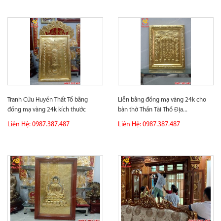
Tranh Cửu Huyền Thất Tổ bằng
Liễn bằng đồng mạ vàng 24k cho
đồng mạ vàng 24k kích thước
bàn thờ Thần Tài Thổ Địa...
1m...
Liên Hệ: 0987.387.487
Liên Hệ: 0987.387.487