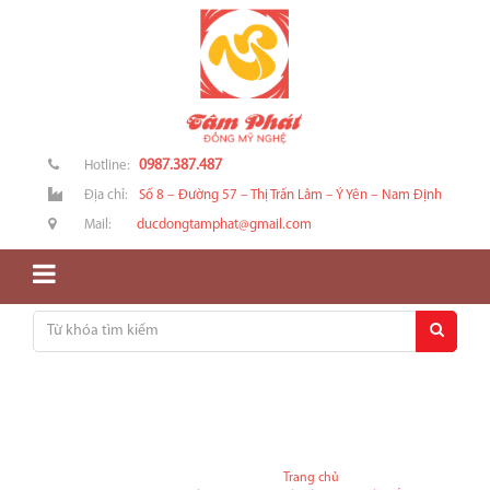
0987.387.487
Hotline:
Địa chỉ:
Số 8 – Đường 57 – Thị Trấn Lâm – Ý Yên – Nam Định
Mail:
ducdongtamphat@gmail.com
Trang chủ