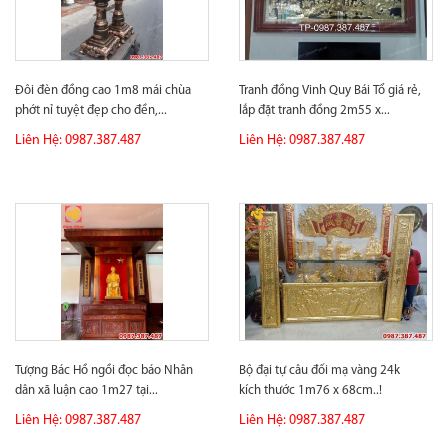
Đôi đèn đồng cao 1m8 mái chùa
Tranh đồng Vinh Quy Bái Tổ giá rẻ,
phớt nỉ tuyệt đẹp cho đền,...
lắp đặt tranh đồng 2m55 x...
Liên Hệ: 0987.387.487
Liên Hệ: 0987.387.487
Tượng Bác Hồ ngồi đọc báo Nhân
Bộ đại tự câu đối mạ vàng 24k
dân xã luận cao 1m27 tại...
kích thước 1m76 x 68cm..!
Liên Hệ: 0987.387.487
Liên Hệ: 0987.387.487