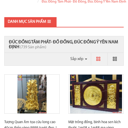
Đúc Đồng Tâm Phát- Đồ Đồng, Đúc Đồng Ý Yên Nam Định
DANH MỤC SẢN PHẨM
ĐÚC ĐỒNG TÂM PHÁT- ĐỒ ĐỒNG, ĐÚC ĐỒNG Ý YÊN NAM
ĐỊNH
(739 Sản phẩm)
Sắp xếp
Tượng Quan Âm tọa cửu long cao
Mặt trống đồng, bình hoa sen kích
40cm thếp vàng 9999 tuyệt đẹp..!
thước 1m08 x 1m88 mạ vàng