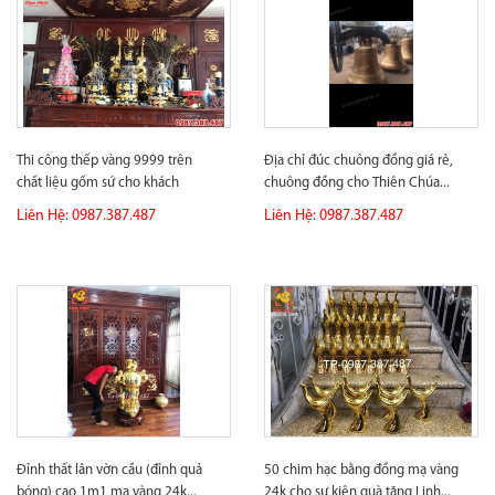
Thi công thếp vàng 9999 trên
Địa chỉ đúc chuông đồng giá rẻ,
chất liệu gốm sứ cho khách
chuông đồng cho Thiên Chúa...
hàng...
Liên Hệ: 0987.387.487
Liên Hệ: 0987.387.487
Đỉnh thất lân vờn cầu (đỉnh quả
50 chim hạc bằng đồng mạ vàng
bóng) cao 1m1 mạ vàng 24k...
24k cho sự kiện quà tặng Linh...