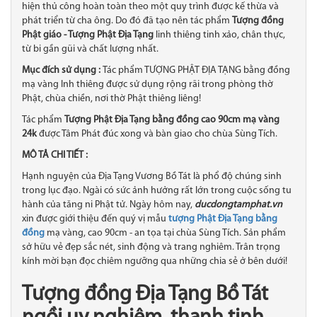
hiện thủ công hoàn toàn theo một quy trình được kế thừa và
phát triển từ cha ông. Do đó đã tạo nên tác phẩm
Tượng đồng
Phật giáo - Tượng Phật Địa Tạng
linh thiêng
tinh xảo, chân thực​,
từ bi gần gũi và chất lượng nhất.
Mục đích sử dụng :
Tác phẩm TƯỢNG PHẬT ĐỊA TẠNG bằng đồng
mạ vàng lnh thiêng được sử dụng rộng rãi trong phòng thờ
Phật, chùa chiền, nơi thờ Phật thiêng liêng!
Tác phẩm
Tượng Phật Địa Tạng bằng đồng cao 90cm mạ vàng
24k
được Tâm Phát đúc xong và bàn giao cho chùa Sùng Tích.
MÔ TẢ CHI TIẾT :
Hạnh nguyện của Địa Tạng Vương Bồ Tát là phổ độ chúng sinh
trong lục đạo. Ngài có sức ảnh hưởng rất lớn trong cuộc sống tu
hành của tăng ni Phật tử. Ngày hôm nay,
ducdongtamphat.vn
xin được giới thiệu đến quý vị mẫu
tượng Phật Địa Tạng bằng
đồng
mạ vàng, cao 90cm - an tọa tại chùa Sùng Tích. Sản phẩm
sở hữu vẻ đẹp sắc nét, sinh động và trang nghiêm. Trân trọng
kính mời bạn đọc chiêm ngưỡng qua những chia sẻ ở bên dưới!
Tượng đồng Địa Tạng Bồ Tát