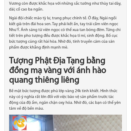
Vương còn được khắc họa với những sắc tướng như thùy tai dày,
dài; cổ cao ba ngấn.
Ngài đội chiếc mão tỳ lư, trang phục chỉnh tề. Ở đây, Ngài ngồi
kiết già trên đài hoa sen. Tay phải kết ấn, tay trái cầm viên ngọc
Như Ý. Ánh sáng từ viên ngọc có thể xua tan bóng đêm. Từng chi
tiết trên pho tượng đều được khắc họa tỉ mỉ, sinh động. Bố cục
bức tượng cũng rất hài hòa. Nhờ đó, tính truyền cảm của sản
phẩm được khẳng định mạnh mẽ.
Tượng Phật Địa Tạng bằng
đồng
mạ vàng với ánh hào
quang thiêng liêng
Bề mặt bức tượng được phủ lớp vàng 24k tinh khiết. Hình thức
này có ý nghĩa rất lớn đối với việc bảo vệ sản phẩm trước tác
động của độ ẩm, ngăn chặn oxy hóa. Nhờ đó, các bạn có thể yên
tâm về độ bền màu.