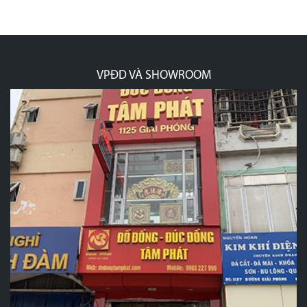
VPĐD VÀ SHOWROOM
p