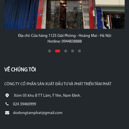
Địa chỉ: Cửa hàng 1125 Giải Phóng - Hoàng Mai - Hà Nội
Hotline: 0944838888
VỀ CHÚNG TÔI
CÔNG TY CỔ PHẦN SẢN XUẤT ĐẦU TƯ VÀ PHÁT TRIỂN TÂM PHÁT
Xóm 05 khu B TT Lâm, Ý Yên, Nam Định.
024 39460999
dodongtamphat@gmail.com