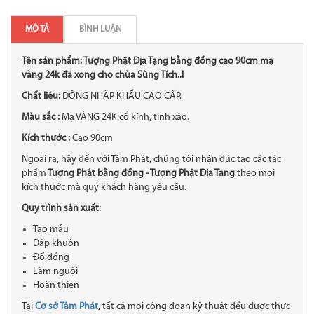
MÔ TẢ
BÌNH LUẬN
Tên sản phẩm: Tượng Phật Địa Tạng bằng đồng cao 90cm mạ
vàng 24k đã xong cho chùa Sùng Tích..!
Chất liệu:
ĐỒNG NHẬP KHẨU CAO CẤP.
Màu sắc :
Mạ VÀNG 24K cổ kính, tinh xảo.
Kích thước :
Cao 90cm
Ngoài ra, hãy đến với Tâm Phát, chúng tôi nhận đúc tạo
các tác
phẩm
Tượng Phật bằng đồng - Tượng Phật Địa Tạng
theo mọi
kích thước mà quý khách hàng yêu cầu.
Quy trình sản xuất:
Tạo mẫu
Dấp khuôn
Đổ đồng
Làm nguội
Hoàn thiện
Tại
Cơ sở Tâm Phát
,
tất cả mọi công đoạn kỹ thuật đều được thực