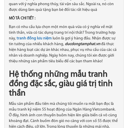
quan với ý nghĩa phong thủy, tài vận sâu sắc. Ngoài ra, nó còn
được dùng làm quà tặng bạn bè đối tác rất hiệu quả
MÔ TẢ CHI TIẾT :
Bạn có nhu cầu lựa chọn một món quà vừa có ý nghĩa về mặt
tinh thần, vừa có tác dụng trang trí nội thất? Trong trường hợp
này,
tranh đồng lưu niệm
luôn là gợi ý hàng đầu. Nhận được sự
tin tưởng của nhiều khách hàng,
ducdongtamphat.vn
đã thực
hiện hàng loạt các dự án khác nhau, phục vụ nhu cầu của các cá
nhân và doanh nghiệp. Ngày hôm nay, chúng tôi xin được giới
thiệu những sản phẩm tiêu biểu để các bạn tham khảo!
Hệ thống những mẫu tranh
đồng đặc sắc, giàu giá trị tinh
thần
Mẫu sản phẩm đầu tiên mà chúng tôi muốn ra mắt bạn đọc là
mẫu tranh kỷ niệm 55 hoạt động của Ngân Hàng Vietcombank.
Ở đây, hình ảnh con thuyền buồm hiện lên giữa biển cả vô cùng
khoáng đạt. Cánh buồm đón gió no căng với con số 55 được thể
hiện cách điệu, cỡ lớn. Trong lòng thuyền là những mái nhà,