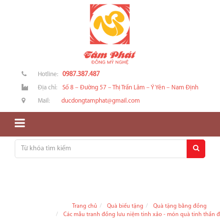
0987.387.487
Hotline:
Địa chỉ:
Số 8 – Đường 57 – Thị Trấn Lâm – Ý Yên – Nam Định
Mail:
ducdongtamphat@gmail.com
Trang chủ
Quà biếu tặng
Quà tặng bằng đồng
Các mẫu tranh đồng lưu niệm tinh xảo - món quà tinh thần 