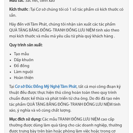
Màu sắc
: Sắc nét, tiinh xảo
Kích thước
: Tại Cơ sở chúng tôi có 1 số tác phẩm có kích thước có
sắn.
Hãy đến với Tâm Phát, chúng tôi nhận sản xuất các tác phẩm
QUÀ TẶNG BẰNG ĐỒNG- TRANH ĐỒNG LƯU NIỆM tinh xảo theo
mọi kích thước và mẫu mã yêu cầu từ phía quý khách hàng .
Quy trình sản xuất
:
Tạo mẫu
Dấp khuôn
Đổ đồng
Làm nguội
Hoàn thiện
Tại
Cơ sở Đúc Đồng Mỹ Nghệ Tâm Phát
, tất cả mọi công đoạn kỹ
thuật đều được thực hiện thủ công hoàn toàn theo quy trình
chuẩn được kế thừa và phát triển từ cha ông. Do đó đã tạo nên
tác phẩm QUÀ TẶNG BẰNG ĐỒNG- TRANH ĐỒNG LƯU NIỆM tinh
xảo​, ý nghĩa và vô cùng chất lượng.
Mục đích sử dụng:
Các mẫu TRANH ĐỒNG LƯU NIỆM cao cấp
thường được dùng làm quà tặng cho các doanh nghiệp, thường
được trưng bày trên bàn hoặc phòng làm việc hoặc trong cơ