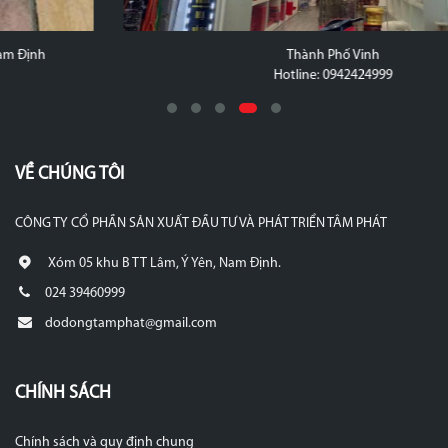
Thành Phố Vinh
Hotline: 0942424999
VỀ CHÚNG TÔI
CÔNG TY CỔ PHẦN SẢN XUẤT ĐẦU TƯ VÀ PHÁT TRIỂN TÂM PHÁT
Xóm 05 khu B TT Lâm, Ý Yên, Nam Định.
024 39460999
dodongtamphat@gmail.com
CHÍNH SÁCH
Chính sách và quy định chung