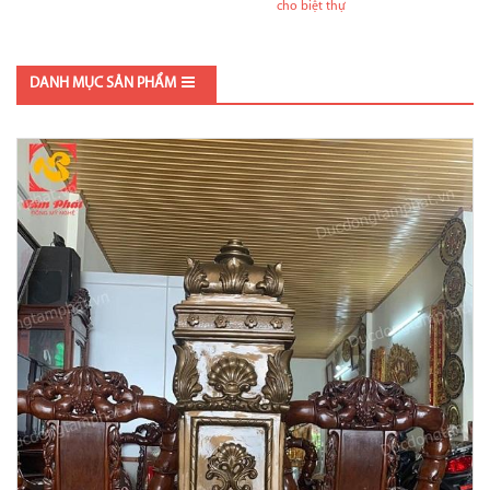
cho biệt thự
DANH MỤC SẢN PHẨM