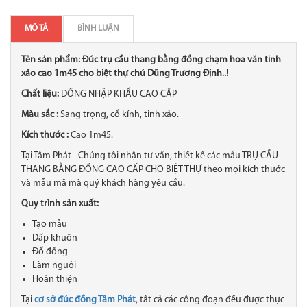
MÔ TẢ
BÌNH LUẬN
Tên sản phẩm: Đúc trụ cầu thang bằng đồng chạm hoa văn tinh
xảo cao 1m45 cho biệt thự chú Dũng Trương Định..!
Chất liệu:
ĐỒNG NHẬP KHẨU CAO CẤP
Màu sắc :
Sang trọng, cổ kính, tinh xảo.
Kích thước :
Cao 1m45.
Tại Tâm Phát - Chúng tôi nhận tư vấn, thiết kế các mẫu TRỤ CẦU
THANG BẰNG ĐỒNG CAO CẤP CHO BIỆT THỰ theo mọi kích thước
và mẫu mã mà quý khách hàng yêu cầu.
Quy trình sản xuất:
Tạo mẫu
Dấp khuôn
Đổ đồng
Làm nguội
Hoàn thiện
Tại
cơ sở đúc đồng Tâm Phát
, tất cả các công đoạn đều được thực