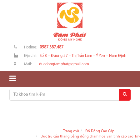
0987.387.487
Hotline:
Địa chỉ:
Số 8 – Đường 57 – Thị Trấn Lâm – Ý Yên – Nam Định
Mail:
ducdongtamphat@gmail.com
Trang chủ
Đồ Đồng Cao Cấp
Đúc trụ cầu thang bằng đồng chạm hoa văn tinh xảo cao 1m