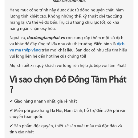
Màu sắc cuốn hút.
Hạng mục công trình này được đúc từ đồng nguyên chất, hàm
lượng tinh khiết cao. Không những thế, kỹ thuật chế tác cũng
mang lại ưu thế về độ bền. Trụ cầu thang chịu lực tốt, có khả
năng ngăn chặn oxy hóa.
Ngoài ra,
ducdongtamphat.vn
còn cung cấp thêm một số dịch
vụ khác để đáp ứng tối đa nhu cầu thị trường. Điển hình là
dịch
vụ mạ thếp vàng
trên mọi chất liệu. Bạn đọc có nhu cầu tìm hiểu
vui lòng liên hệ đến hotline của chúng tôi!
Mọi chi tiết xin quý khách vui lòng liên hệ trực tiếp với Tâm Phát!
Vì sao chọn Đồ Đồng Tâm Phát
?
✔ Giao hàng nhanh nhất, giá rẻ nhất
✔ Miễn phí giao hàng Hà Nội, Nam Định, hỗ trợ đến 50% phí vận
chuyển toàn quốc
✔ Sản phẩm độc quyền, thiết kế sản xuất mẫu mã độc đáo và
tinh xảo nhất