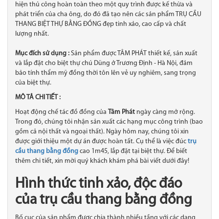
hiện thủ công hoàn toàn theo một quy trình được kế thừa và
phát triển của cha ông, do đó đã tạo nên các sản phẩm TRỤ CẦU
THANG BIỆT THỰ BẰNG ĐỒNG đẹp tinh xảo, cao cấp và chất
lượng nhất.
Mục đích sử dụng :
Sản phẩm được TÂM PHÁT thiết kế, sản xuất
và lắp đặt cho biệt thự chú Dũng ở Trương Định - Hà Nội, đảm
bảo tính thẩm mỹ đồng thời tôn lên vẻ uy nghiêm, sang trọng
của biệt thự.
MÔ TẢ CHI TIẾT :
Hoạt động chế tác đồ đồng của
Tâm Phát
ngày càng mở rộng.
Trong đó, chúng tôi nhận sản xuất các hạng mục công trình (bao
gồm cả nội thất và ngoại thất). Ngày hôm nay, chúng tôi xin
được giới thiệu một dự án được hoàn tất. Cụ thể là việc đúc
trụ
cầu thang bằng đồng
cao 1m45, lắp đặt tại biệt thự. Để biết
thêm chi tiết, xin mời quý khách khám phá bài viết dưới đây!
Hình thức tinh xảo, độc đáo
của trụ cầu thang bằng đồng
Bố cục của sản phẩm được chia thành nhiều tầng với các dạng