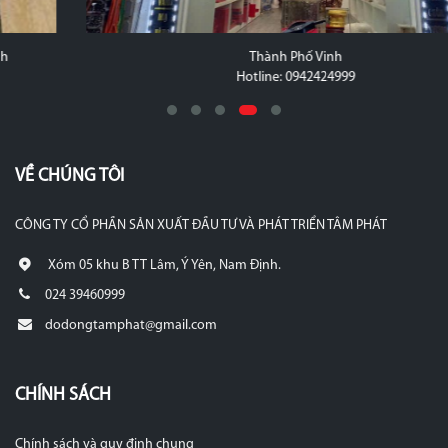
Thành Phố Vinh
Hotline: 0942424999
VỀ CHÚNG TÔI
CÔNG TY CỔ PHẦN SẢN XUẤT ĐẦU TƯ VÀ PHÁT TRIỂN TÂM PHÁT
Xóm 05 khu B TT Lâm, Ý Yên, Nam Định.
024 39460999
dodongtamphat@gmail.com
CHÍNH SÁCH
Chính sách và quy định chung