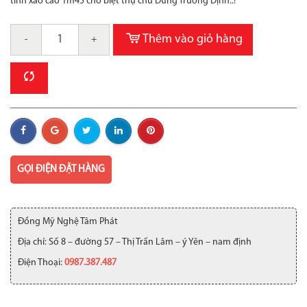
tinh xảo cao 1m45 cho biệt thự chú Dũng Trương Định..!
Thêm vào giỏ hàng
-
+
GỌI ĐIỆN ĐẶT HÀNG
Đồng Mỹ Nghệ Tâm Phát
Địa chỉ: Số 8 – đường 57 – Thị Trấn Lâm – ý Yên – nam định
Điện Thoại:
0987.387.487