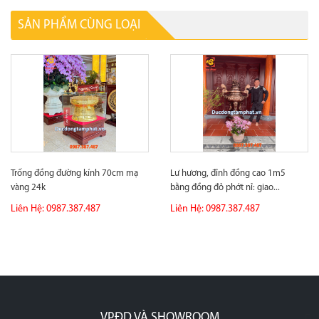
SẢN PHẨM CÙNG LOẠI
Trống đồng đường kính 70cm mạ
Lư hương, đỉnh đồng cao 1m5
vàng 24k
bằng đồng đỏ phớt nỉ: giao...
Liên Hệ: 0987.387.487
Liên Hệ: 0987.387.487
VPĐD VÀ SHOWROOM
p