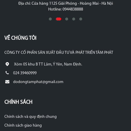
Địa chỉ: Cửa hàng 1125 Giải Phóng - Hoàng Mai - Hà Nội
Hotline: 0944838888
VỀ CHÚNG TÔI
CÔNG TY CỔ PHẦN SẢN XUẤT ĐẦU TƯ VÀ PHÁT TRIỂN TÂM PHÁT
Xóm 05 khu B TT Lâm, Ý Yên, Nam Định.
024 39460999
dodongtamphat@gmail.com
CHÍNH SÁCH
Chính sách và quy định chung
Chính sách giao hàng