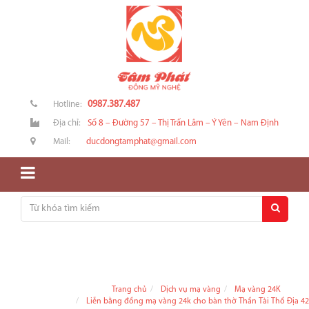
0987.387.487
Hotline:
Địa chỉ:
Số 8 – Đường 57 – Thị Trấn Lâm – Ý Yên – Nam Định
Mail:
ducdongtamphat@gmail.com
Trang chủ
Dịch vụ mạ vàng
Mạ vàng 24K
Liễn bằng đồng mạ vàng 24k cho bàn thờ Thần Tài Thổ Địa 4