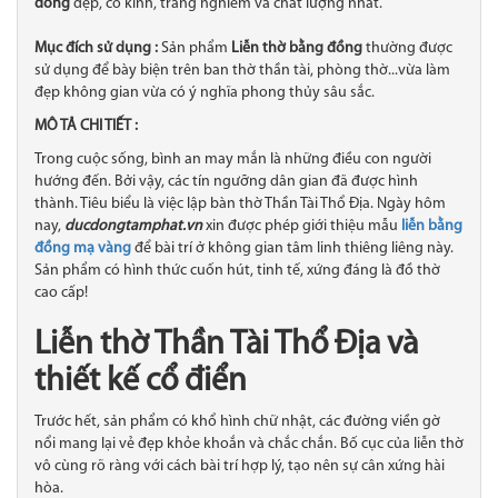
đồng
đẹp, cổ kính, trang nghiêm và chất lượng nhất.
Mục đích sử dụng :
Sản phẩm
Liễn thờ bằng đồng
thường được
sử dụng để bày biện trên ban thờ thần tài, phòng thờ...vừa làm
đẹp không gian vừa có ý nghĩa phong thủy sâu sắc.
MÔ TẢ CHI TIẾT :
Trong cuộc sống, bình an may mắn là những điều con người
hướng đến. Bởi vậy, các tín ngưỡng dân gian đã được hình
thành. Tiêu biểu là việc lập bàn thờ Thần Tài Thổ Địa. Ngày hôm
nay,
ducdongtamphat.vn
xin được phép giới thiệu mẫu
liễn bằng
đồng mạ vàng
để bài trí ở không gian tâm linh thiêng liêng này.
Sản phẩm có hình thức cuốn hút, tinh tế, xứng đáng là đồ thờ
cao cấp!
Liễn thờ Thần Tài Thổ Địa và
thiết kế cổ điển
Trước hết, sản phẩm có khổ hình chữ nhật, các đường viền gờ
nổi mang lại vẻ đẹp khỏe khoắn và chắc chắn. Bố cục của liễn thờ
vô cùng rõ ràng với cách bài trí hợp lý, tạo nên sự cân xứng hài
hòa.