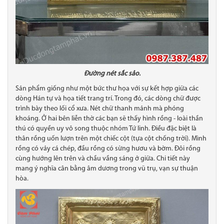
Đường nét sắc sảo.
Sản phẩm giống như một bức thư họa với sự kết hợp giữa các
dòng Hán tự và họa tiết trang trí. Trong đó, các dòng chữ được
trình bày theo lối cổ xưa. Nét chữ thanh mảnh mà phóng
khoáng. Ở hai bên liễn thờ các bạn sẽ thấy hình rồng - loài thần
thú có quyền uy vô song thuộc nhóm Tứ linh. Điều đặc biệt là
thân rồng uốn lượn trên một chiếc cột (tựa cột chống trời). Mình
rồng có vảy cá chép, đầu rồng có sừng hươu và bờm. Đôi rồng
cùng hướng lên trên và chầu vầng sáng ở giữa. Chi tiết này
mang ý nghĩa cân bằng âm dương trong vũ trụ, vạn sự thuận
hòa.