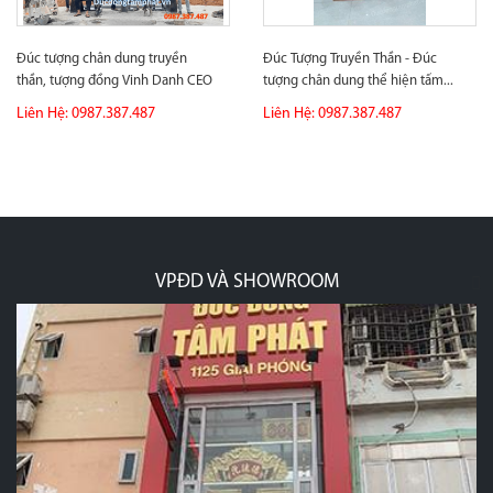
Đúc tượng chân dung truyền
Đúc Tượng Truyền Thần - Đúc
thần, tượng đồng Vinh Danh CEO
tượng chân dung thể hiện tấm...
Group...
Liên Hệ: 0987.387.487
Liên Hệ: 0987.387.487
VPĐD VÀ SHOWROOM
p