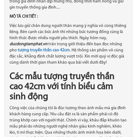
trong gia đình nhân dịp mừng thọ, đồng thời hâm nóng và giữ
gìn truyền thống gia đình....
MÔ TẢ CHI TIẾT :
Việc lưu giữ chân dung người thân mang ý nghĩa vô cùng thiêng
liêng. Bên cạnh các bức ảnh thì những bức tượng đồng cũng là
hình thức được nhiều người yêu thích. Ngày hôm nay,
ducdongtamphat.vn
trân trọng giới thiệu đến bạn đọc những
pho
tượng truyền thần cao 42cm
. Hệ thống sản phẩm vô cùng
đặc sắc, khẳng định chất lượng vượt trội. Xin mời quý vị độc giả
cùng dành thời gian tham khảo qua bài viết dưới đây!
Các mẫu tượng truyền thần
cao 42cm với tính biểu cảm
sinh động
Công việc của chúng tôi là đúc tượng theo ảnh mẫu mà gia đình
khách hàng cung cấp. Yêu cầu đặt ra là sản phẩm phải có độ
trùng khớp cao với người thật. Chính vì vậy, khâu đắp khuôn tạo
mẫu phải do những người nghệ nhân giàu kinh nghiệm, khéo
léo, tỉ mỉ thực hiện. Qua những thước ảnh minh họa bên dưới,