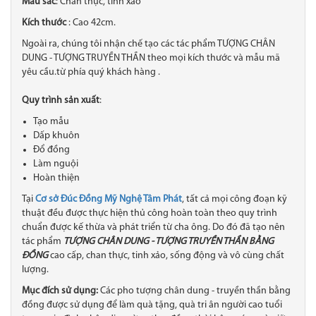
Màu sắc
: Chân thực, tinh xảo
Kích thước
: Cao 42cm.
Ngoài ra, chúng tôi nhận chế tạo các tác phẩm TƯỢNG CHÂN
DUNG - TƯỢNG TRUYỀN THẦN theo mọi kích thước và mẫu mã
yêu cầu.từ phía quý khách hàng .
Quy trình sản xuất
:
Tạo mẫu
Dấp khuôn
Đổ đồng
Làm nguội
Hoàn thiện
Tại
Cơ sở Đúc Đồng Mỹ Nghệ Tâm Phát
, tất cả mọi công đoạn kỹ
thuật đều được thực hiện thủ công hoàn toàn theo quy trình
chuẩn được kế thừa và phát triển từ cha ông. Do đó đã tạo nên
tác phẩm
TƯỢNG CHÂN DUNG - TƯỢNG TRUYỀN THẦN BẰNG
ĐỒNG
cao cấp, chan thực, tinh xảo​, sống động và vô cùng chất
lượng.
Mục đích sử dụng:
Các pho tượng chân dung - truyền thần bằng
đồng được sử dụng để làm quà tặng, quà tri ân người cao tuổi