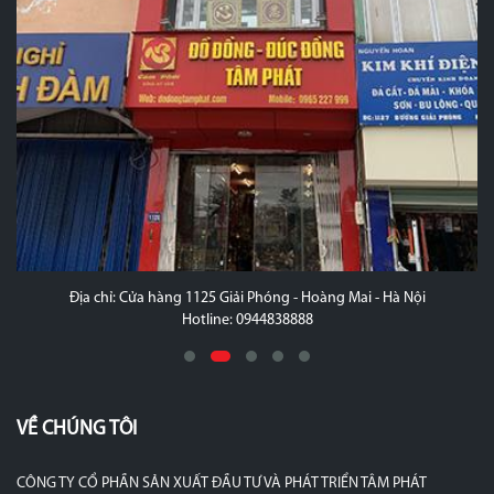
Địa chỉ: Cửa hàng 1125 Giải Phóng - Hoàng Mai - Hà Nội
Hotline: 0944838888
VỀ CHÚNG TÔI
CÔNG TY CỔ PHẦN SẢN XUẤT ĐẦU TƯ VÀ PHÁT TRIỂN TÂM PHÁT