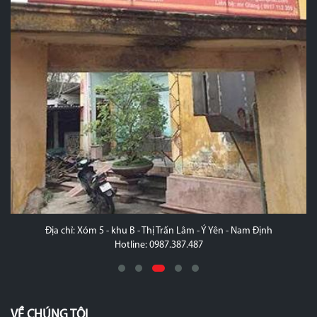
Địa chỉ: Xóm 5 - khu B - Thị Trấn Lâm - Ý Yên - Nam Định
Hotline: 0987.387.487
VỀ CHÚNG TÔI