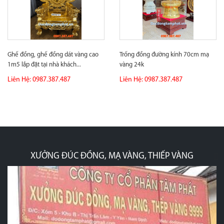
Ghế đồng, ghế đồng dát vàng cao
Trống đồng đường kính 70cm mạ
1m5 lắp đặt tại nhà khách...
vàng 24k
Liên Hệ: 0987.387.487
Liên Hệ: 0987.387.487
XƯỞNG ĐÚC ĐỒNG, MẠ VÀNG, THIẾP VÀNG
p