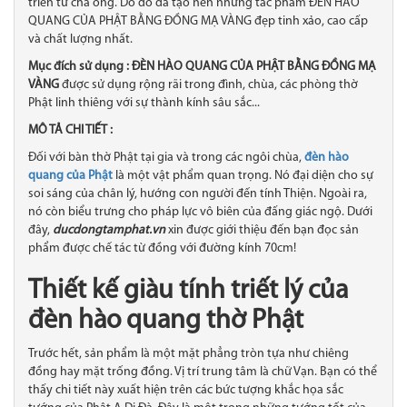
triển từ cha ông. Do đó đã tạo nên những tác phẩm ĐÈN HÀO
QUANG CỦA PHẬT BẰNG ĐỒNG MẠ VÀNG đẹp tinh xảo​, cao cấp
và chất lượng nhất.
Mục đích sử dụng : ĐÈN HÀO QUANG CỦA PHẬT BẰNG ĐỒNG MẠ
VÀNG
được sử dụng rộng rãi trong đình, chùa, các phòng thờ
Phật linh thiêng với sự thành kính sâu sắc...
MÔ TẢ CHI TIẾT :
Đối với bàn thờ Phật tại gia và trong các ngôi chùa,
đèn hào
quang của Phật
là một vật phẩm quan trọng. Nó đại diện cho sự
soi sáng của chân lý, hướng con người đến tính Thiện. Ngoài ra,
nó còn biểu trưng cho pháp lực vô biên của đấng giác ngộ. Dưới
đây,
ducdongtamphat.vn
xin được giới thiệu đến bạn đọc sản
phẩm được chế tác từ đồng với đường kính 70cm!
Thiết kế giàu tính triết lý của
đèn hào quang thờ Phật
Trước hết, sản phẩm là một mặt phẳng tròn tựa như chiêng
đồng hay mặt trống đồng. Vị trí trung tâm là chữ Vạn. Bạn có thể
thấy chi tiết này xuất hiện trên các bức tượng khắc họa sắc