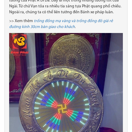
tướng của Phật A Di Đà. Đây là một trong những tướng tốt của
Ngài. Từ chữ Vạn tỏa ra nhiều tia sáng tựa Phật quang phổ chiếu.
Ngoài ra, chúng ta có thể liên tưởng đến Bánh xe pháp luân.
>> Xem thêm
trống đồng mạ vàng và trống đồng đỏ giá rẻ
đường kính 30cm bàn giao cho khách
.