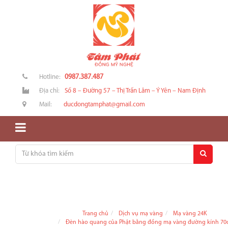
0987.387.487
Hotline:
Địa chỉ:
Số 8 – Đường 57 – Thị Trấn Lâm – Ý Yên – Nam Định
Mail:
ducdongtamphat@gmail.com
Trang chủ
Dịch vụ mạ vàng
Mạ vàng 24K
Đèn hào quang của Phật bằng đồng mạ vàng đường kính 70