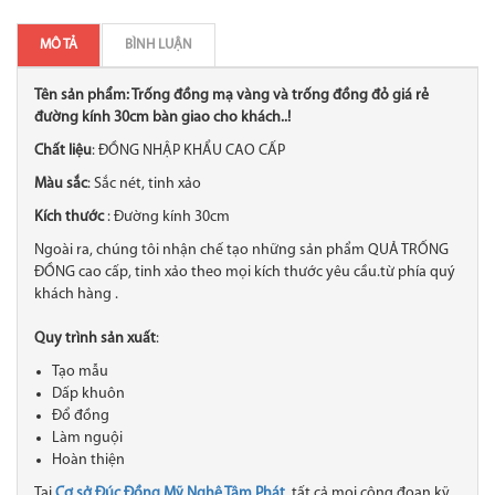
MÔ TẢ
BÌNH LUẬN
Tên sản phẩm: Trống đồng mạ vàng và trống đồng đỏ giá rẻ
đường kính 30cm bàn giao cho khách..!
Chất liệu
: ĐỒNG NHẬP KHẨU CAO CẤP
Màu sắc
: Sắc nét, tinh xảo
Kích thước
: Đường kính 30cm
Ngoài ra, chúng tôi nhận chế tạo những sản phẩm QUẢ TRỐNG
ĐỒNG cao cấp, tinh xảo theo mọi kích thước yêu cầu.từ phía quý
khách hàng .
Quy trình sản xuất
:
Tạo mẫu
Dấp khuôn
Đổ đồng
Làm nguội
Hoàn thiện
Tại
Cơ sở Đúc Đồng Mỹ Nghệ Tâm Phát
, tất cả mọi công đoạn kỹ