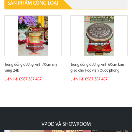
SẢN PHẨM CÙNG LOẠI
Trống đồng đường kính 70cm mạ
Trống đồng đường kính 60cm bàn
vàng 24k
giao cho Học viện Quốc phòng
Liên Hệ: 0987.387.487
Liên Hệ: 0987.387.487
VPĐD VÀ SHOWROOM
p