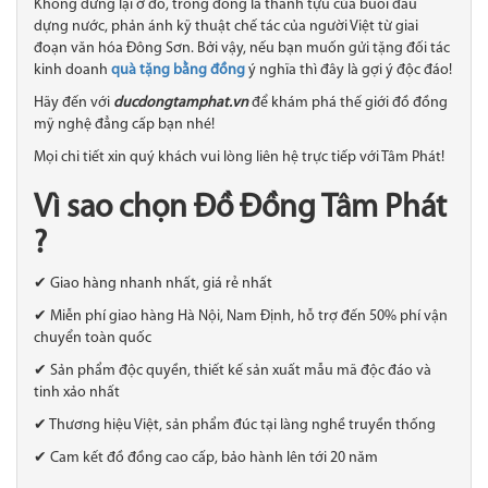
Không dừng lại ở đó, trống đồng là thành tựu của buổi đầu
dựng nước, phản ánh kỹ thuật chế tác của người Việt từ giai
đoạn văn hóa Đông Sơn. Bởi vậy, nếu bạn muốn gửi tặng đối tác
kinh doanh
quà tặng bằng đồng
ý nghĩa thì đây là gợi ý độc đáo!
Hãy đến với
ducdongtamphat.vn
để khám phá thế giới đồ đồng
mỹ nghệ đẳng cấp bạn nhé!
Mọi chi tiết xin quý khách vui lòng liên hệ trực tiếp với Tâm Phát!
Vì sao chọn Đồ Đồng Tâm Phát
?
✔ Giao hàng nhanh nhất, giá rẻ nhất
✔ Miễn phí giao hàng Hà Nội, Nam Định, hỗ trợ đến 50% phí vận
chuyển toàn quốc
✔ Sản phẩm độc quyền, thiết kế sản xuất mẫu mã độc đáo và
tinh xảo nhất
✔ Thương hiệu Việt, sản phẩm đúc tại làng nghề truyền thống
✔ Cam kết đồ đồng cao cấp, bảo hành lên tới 20 năm