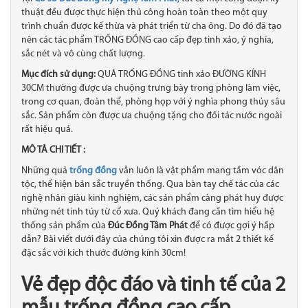
thuật đều được thực hiện thủ công hoàn toàn theo một quy
trình chuẩn được kế thừa và phát triển từ cha ông. Do đó đã tạo
nên các tác phẩm TRỐNG ĐỒNG cao cấp đẹp tinh xảo​, ý nghĩa,
sắc nét và vô cùng chất lượng.
Mục đích sử dụng:
QUẢ TRỐNG ĐỒNG tinh xảo ĐƯỜNG KÍNH
30CM thường được ưa chuộng trưng bày trong phòng làm việc,
trong cơ quan, đoàn thể, phòng họp với ý nghĩa phong thủy sâu
sắc. Sản phẩm còn được ưa chuộng tặng cho đối tác nước ngoài
rất hiệu quả.
MÔ TẢ CHI TIẾT :
Những quả
trống đồng
vẫn luôn là vật phẩm mang tầm vóc dân
tộc, thể hiện bản sắc truyền thống. Qua bàn tay chế tác của các
nghệ nhân giàu kinh nghiệm, các sản phẩm càng phát huy được
những nét tinh túy từ cổ xưa. Quý khách đang cần tìm hiểu hệ
thống sản phẩm của
Đúc Đồng Tâm Phát
để có được gợi ý hấp
dẫn? Bài viết dưới đây của chúng tôi xin được ra mắt 2 thiết kế
đặc sắc với kích thước đường kính 30cm!
Vẻ đẹp độc đáo và tinh tế của 2