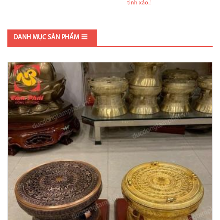
tinh xảo..!
DANH MỤC SẢN PHẨM