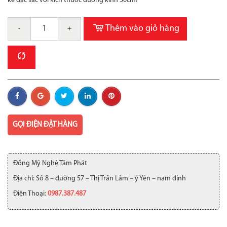
kế đặc sắc với kích thước đường kính 30cm!
Thêm vào giỏ hàng
-
+
GỌI ĐIỆN ĐẶT HÀNG
Đồng Mỹ Nghệ Tâm Phát
Địa chỉ: Số 8 – đường 57 – Thị Trấn Lâm – ý Yên – nam định
Điện Thoại:
0987.387.487