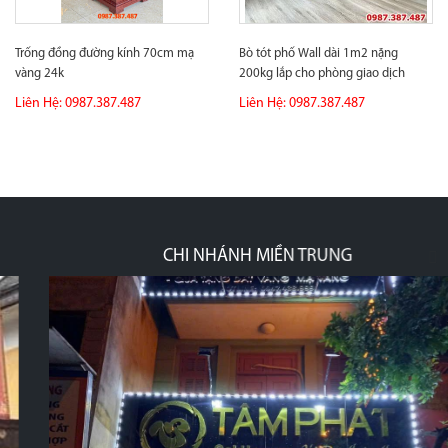
Trống đồng đường kính 70cm mạ
Bò tót phố Wall dài 1m2 nặng
vàng 24k
200kg lắp cho phòng giao dịch
chứng...
Liên Hệ: 0987.387.487
Liên Hệ: 0987.387.487
CHI NHÁNH MIỀN TRUNG
p