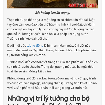
Sắc hoàng kim ấn tượng.
Thọ tinh được khắc họa là một ông cụ có chòm râu rất dài. Một
tay ông cầm quả đào tiên thứ hấp thụ linh khí trời đất, chỉ dành
cho các vị tiên. Tay còn lại ông chống cây vương trượng có treo
quả hồ lô. Tương truyền, bình hồ lô là pháp khí đựng nước
Trường sinh (kéo dài tuổi thọ).
Dưới mỗi bức
tượng đồng
là hình ảnh đám mây. Chi tiết này
mang đến một vẻ đẹp thần thoại, tạo nên không khí phiêu diêu
tự tại nơi bồng lai tiên cảnh.
Từ hình khối đến các họa tiết trang trí của sản phẩm đều thể hiện
sự tinh tế, uyển chuyển. Trong đó, gương mặt của ba ngài đều
toát lên sự sinh động, biểu cảm.
Không dừng lại ở đó, các bức tượng được mạ vàng với quy trình
vô cùng chuyên nghiệp, sử dụng chất liệu vàng tinh khiết. Chính
vì vậy, sản phẩm sở hữu thần thái sang trọng và cuốn hút.
Những vị trí lý tưởng cho bộ