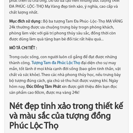
phát triển từ cha ông. Do đó đã tạo nên những bức tượng TAM
ĐA PHÚC- LỘC- THỌ Mạ Vàng đẹp tinh xảo​, ý nghĩa, cao cấp và
chất lượng nhất.
Mục đích sử dụng :
Bộ ba tượng Tam Đa Phúc- Lộc- Thọ MẠ VÀNG
24k thường được ưa chuộng trưng bày trogn phòng khách,
phòng làm việc với giá trị phong thủy sâu sắc, đồng thời còn
được dùng làm quà tặng bạn bè đối tác rất hiệu quả...
MÔ TẢ CHI TIẾT :
Trong cuộc sống, con người luôn cố gắng để đạt được những
thành công.
Tượng Tam đa Phúc Lộc Thọ
đại diện cho sự may
mắn, tốt lành ở mọi khía cạnh đời sống (bao gồm tinh thần, vật
chất và sức khỏe). Theo các nhà phong thủy học, nếu trưng bày
bộ tượng đúng cách, gia chủ sẽ thu hút được vượng khí. Ngày
hôm nay,
Đúc Đồng Tâm Phát
xin được giới thiệu đến bạn đọc
sản phẩm cao 60cm, được mạ vàng 24k!
Nét đẹp tinh xảo trong thiết kế
và màu sắc của tượng đồng
Phúc Lộc Thọ