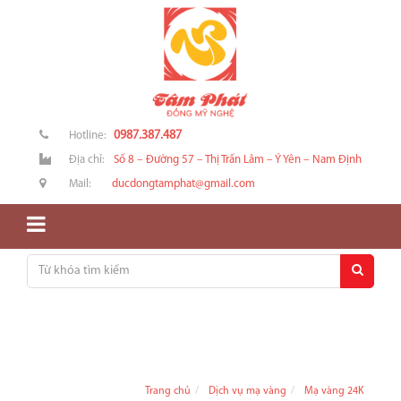
0987.387.487
Hotline:
Địa chỉ:
Số 8 – Đường 57 – Thị Trấn Lâm – Ý Yên – Nam Định
Mail:
ducdongtamphat@gmail.com
Trang chủ
Dịch vụ mạ vàng
Mạ vàng 24K