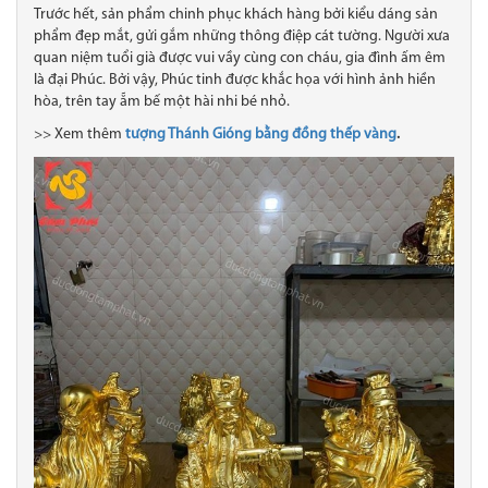
Trước hết, sản phẩm chinh phục khách hàng bởi kiểu dáng sản
phẩm đẹp mắt, gửi gắm những thông điệp cát tường. Người xưa
quan niệm tuổi già được vui vầy cùng con cháu, gia đình ấm êm
là đại Phúc. Bởi vậy, Phúc tinh được khắc họa với hình ảnh hiền
hòa, trên tay ẵm bế một hài nhi bé nhỏ.
>> Xem thêm
tượng Thánh Gióng bằng đồng thếp vàng
.