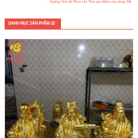
Tượng Tam đa Phúc Lộc Thọ cao 60cm mạ vàng 24k
DANH MỤC SẢN PHẨM