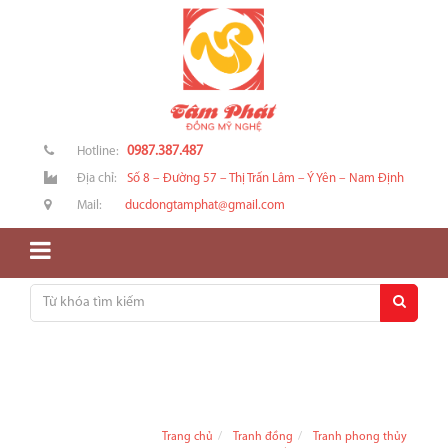
0987.387.487
Hotline:
Địa chỉ:
Số 8 – Đường 57 – Thị Trấn Lâm – Ý Yên – Nam Định
Mail:
ducdongtamphat@gmail.com
Trang chủ
Tranh đồng
Tranh phong thủy