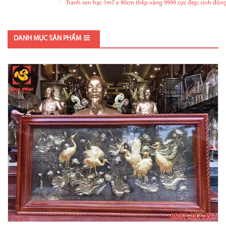
Tranh sen hạc 1m7 x 90cm thếp vàng 9999 cực đẹp, sinh động.
DANH MỤC SẢN PHẨM