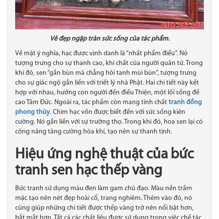
Vẻ đẹp ngập tràn sức sống của tác phẩm.
Về mặt ý nghĩa, hạc được vinh danh là “nhất phẩm điểu”. Nó
tượng trưng cho sự thanh cao, khí chất của người quân tử. Trong
khi đó, sen “gần bùn mà chẳng hôi tanh mùi bùn”, tượng trưng
cho sự giác ngộ gắn liền với triết lý nhà Phật. Hai chi tiết này kết
hợp với nhau, hướng con người đến điều Thiện, một lối sống đề
cao Tâm Đức. Ngoài ra, tác phẩm còn mang tính chất
tranh đồng
phong thủy
. Chim hạc vốn được biết đến với sức sống kiên
cường. Nó gắn liền với sự trường thọ. Trong khi đó, hoa sen lại có
công năng tăng cường hòa khí, tạo nên sự thanh tịnh.
Hiệu ứng nghệ thuật của bức
tranh sen hạc thếp vàng
Bức tranh sử dụng màu đen làm gam chủ đạo. Màu nền trầm
mặc tạo nên nét đẹp hoài cổ, trang nghiêm. Thêm vào đó, nó
cũng giúp những chi tiết được thếp vàng trở nên nổi bật hơn,
bắt mắt hơn. Tất cả các chất liệu được sử dụng trong việc chế tác