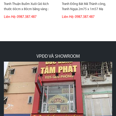
Tranh Thuận Buồm Xuôi Gió kích
Tranh Đồng Bát Mã Thành công,
thước 60cm x 80cm bằng vàng :
Tranh Ngựa 2m75 x 1m57 Mạ
quà...
vàng hoàn...
Liên Hệ: 0987.387.487
Liên Hệ: 0987.387.487
VPĐD VÀ SHOWROOM
p