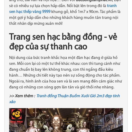
áng thơ, bài văn và hội họa… Đến với
ducdongtamphat.vn
, bạn
sẽ có nhiều sự lựa chọn hấp dẫn. Nổi bật lên trong đó là
tranh
sen hạc thếp vàng 9999
khung gỗ, khổ 1m7 x 90cm. Tác phẩm là
một gợi ý hấp dẫn cho những khách hàng muốn tân trang nội
thất nhân dịp mừng xuân mới!
Trang sen hạc bằng đồng - vẻ
đẹp của sự thanh cao
Nội dung của bức tranh khắc họa một đàn hạc đang ở giữa hồ
sen. Mỗi con lại có một tư thế khác nhau: con thì tung cánh như
đang chuẩn bị bay lên không trung, con thì ngẩng đầu kiêu
hãnh… Những chi tiết này tạo nên sự sống động cho tác phẩm.
Ngoài ra, hình ảnh của hoa sen và lá sen mang đến cảm giác như
đang có những con sóng gợn lăn tăn và gió thổi nhẹ nhàng.
>> Xem thêm :
Tranh đồng Thuận Buồm Xuôi Gió 2m3 đẹp tinh
xảo