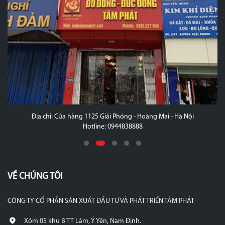
Địa chỉ: Cửa hàng 1125 Giải Phóng - Hoàng Mai - Hà Nội
Hotline: 0944838888
VỀ CHÚNG TÔI
CÔNG TY CỔ PHẦN SẢN XUẤT ĐẦU TƯ VÀ PHÁT TRIỂN TÂM PHÁT
Xóm 05 khu B TT Lâm, Ý Yên, Nam Định.