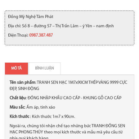
Đồng Mỹ Nghệ Tâm Phát
Địa chỉ: Số 8 – đường 57 – Thị Trấn Lâm – ý Yên – nam định
Điện Thoại:
0987.387.487
MÔ TẢ
BÌNH LUẬN
Tên sản phẩm
: TRANH SEN HẠC 1M7x90CM THẾP VÀNG 9999 CỰC
ĐẸP, SINH ĐỘNG
Chất liệu
: ĐỒNG NHẬP KHẨU CAO CẤP - KHUNG GỖ CAO CẤP
Màu sắc
: Ấm áp, tinh xảo
Kích thước
: Kích thước 1m7 x 90cm.
Ngoài ra, chúng tôi nhận chế tạo những bức TRANH ĐỒNG SEN
HẠC PHONG THỦY theo mọi kích thước và mẫu mã yêu cầu.từ
phía quý khách hàng .