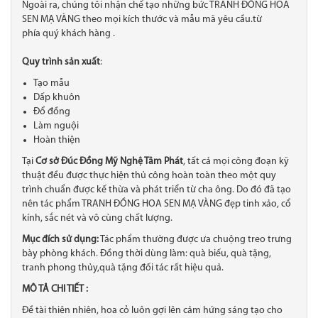
Ngoài ra, chúng tôi nhận chế tạo những bức TRANH ĐỒNG HOA
SEN MẠ VÀNG theo mọi kích thước và mẫu mã yêu cầu.từ
phía quý khách hàng .
Quy trình sản xuất
:
Tạo mẫu
Dấp khuôn
Đổ đồng
Làm nguội
Hoàn thiện
Tại
Cơ sở Đúc Đồng Mỹ Nghệ Tâm Phát
, tất cả mọi công đoạn kỹ
thuật đều được thực hiện thủ công hoàn toàn theo một quy
trình chuẩn được kế thừa và phát triển từ cha ông. Do đó đã tạo
nên tác phẩm TRANH ĐỒNG HOA SEN MẠ VÀNG đẹp tinh xảo​, cổ
kính, sắc nét và vô cùng chất lượng.
Mục đích sử dụng:
Tác phẩm thường được ưa chuộng treo trưng
bày phòng khách. Đồng thời dùng làm: quà biếu, quà tặng,
tranh phong thủy,quà tặng đối tác rất hiệu quả.
MÔ TẢ CHI TIẾT :
Đề tài thiên nhiên, hoa cỏ luôn gợi lên cảm hứng sáng tạo cho