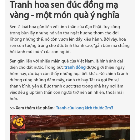
Tranh hoa sen đúc đồng mạ
vàng - một món quà ý nghĩa
Sen là loài hoa gắn liền với tinh thần của đạo Phật. Tuy sống
trong bùn lầy nhưng nó vẫn tỏa ngát hương thơm cho đời.
Không những thế, nó còn vươn lên đầy kiêu hãnh. Bởi vậy, hoa
sen còn tượng trưng cho đức tính thanh cao, “gần bùn mà chẳng
hôi tanh mùi bùn” của con người.
Sen gắn liền với nhiều miền quê của Việt Nam, là hình ảnh đại
diện cho đất nước. Trong bức
tranh đồng
được giới thiệu ngày
hôm nay, các bạn còn thấy những họa tiết khác. Đó chính là ánh
dương cùng những đám mây, cánh cò bay. Tất cả gợi lên sự
thanh bình, yên ả. Bức tranh được treo trong nhà hay nơi làm
việc đều giúp tinh thần con người trở nên an nhiên, thoải mái
hơn.
>> Xem thêm tác phẩm :
Tranh cửu long kích thước 2m3