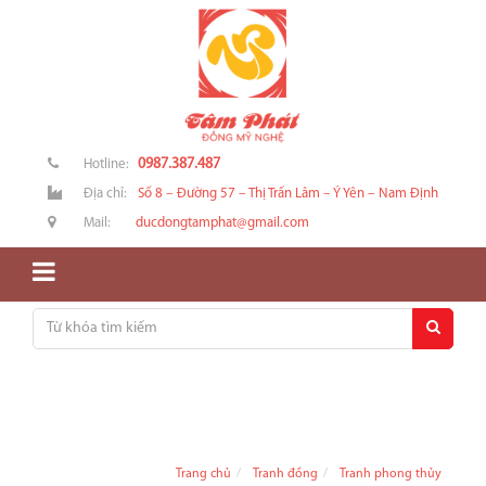
0987.387.487
Hotline:
Địa chỉ:
Số 8 – Đường 57 – Thị Trấn Lâm – Ý Yên – Nam Định
Mail:
ducdongtamphat@gmail.com
Trang chủ
Tranh đồng
Tranh phong thủy