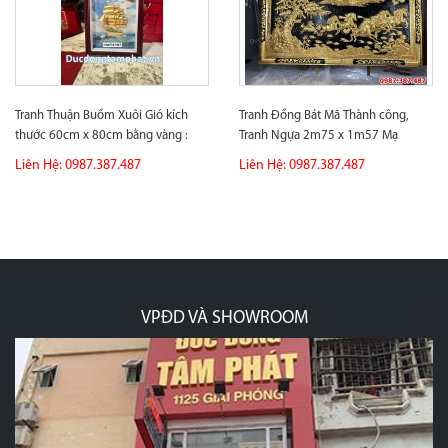
Tranh Thuận Buồm Xuôi Gió kích
Tranh Đồng Bát Mã Thành công,
thước 60cm x 80cm bằng vàng :
Tranh Ngựa 2m75 x 1m57 Mạ
quà...
vàng hoàn...
Liên Hệ: 0987.387.487
Liên Hệ: 0987.387.487
VPĐD VÀ SHOWROOM
p