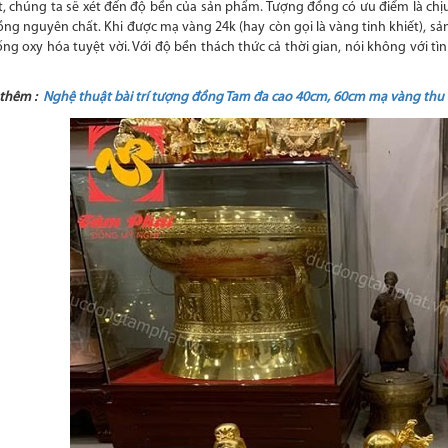
t, chúng ta sẽ xét đến độ bền của sản phẩm. Tượng đồng có ưu điểm là ch
ồng nguyên chất. Khi được mạ vàng 24k (hay còn gọi là vàng tinh khiết), s
ng oxy hóa tuyệt vời. Với độ bền thách thức cả thời gian, nói không với tình
thêm :
Nghệ thuật bài trí tượng đồng Tam đa cao 40cm, 60cm mạ vàng thu