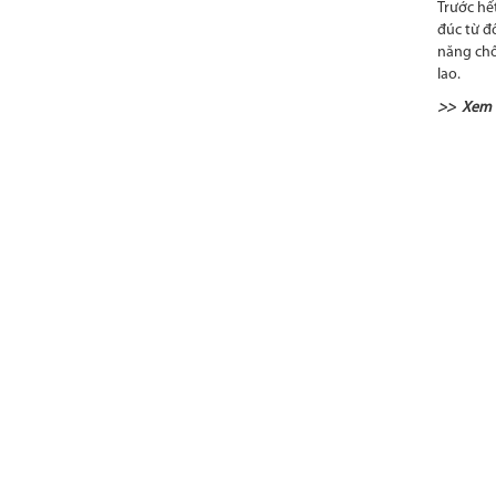
Trước hế
đúc từ đ
năng chố
lao.
>> Xem 