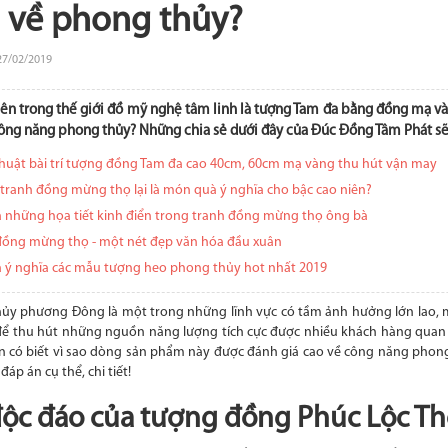
 về phong thủy?
27/02/2019
lên trong thế giới đồ mỹ nghệ tâm linh là tượng Tam đa bằng đồng mạ và
ông năng phong thủy? Những chia sẻ dưới đây của Đúc Đồng Tâm Phát sẽ m
uật bài trí tượng đồng Tam đa cao 40cm, 60cm mạ vàng thu hút vận may
 tranh đồng mừng thọ lại là món quà ý nghĩa cho bậc cao niên?
 những họa tiết kinh điển trong tranh đồng mừng thọ ông bà
đồng mừng thọ - một nét đẹp văn hóa đầu xuân
 ý nghĩa các mẫu tượng heo phong thủy hot nhất 2019
ủy phương Đông là một trong những lĩnh vực có tầm ảnh hưởng lớn lao, 
 để thu hút những nguồn năng lượng tích cực được nhiều khách hàng quan 
ạn có biết vì sao dòng sản phẩm này được đánh giá cao về công năng phon
đáp án cụ thể, chi tiết!
độc đáo của tượng đồng Phúc Lộc T