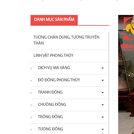
DANH MỤC SẢN PHẨM
TƯỢNG CHÂN DUNG, TƯỢNG TRUYỀN
THÂN
LINH VẬT PHONG THỦY
DỊCH VỤ MẠ VÀNG
ĐỒ ĐỒNG PHONG THỦY
TRANH ĐỒNG
CHUÔNG ĐỒNG
TRỐNG ĐỒNG
TƯỢNG ĐỒNG