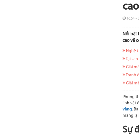
cao
16:54 - 
Nổi bật 
cao về c
Nghệ th
Tại sao
Giải mã
Tranh 
Giải mã
Phong th
linh vật
vàng
. B
mang lại 
Sự 