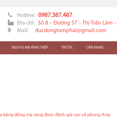
0987.387.487
Hotline:
Địa chỉ:
Số 8 – Đường 57 – Thị Trấn Lâm 
Mail:
ducdongtamphat@gmail.com
DỊCH VỤ MẠ VÀNG THÉP
TIN TỨC
CẨM NANG
đa bằng đồng mạ vàng được đánh giá cao về phong thủy