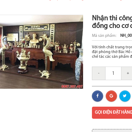
Nhận thi côn
đồng cho cơ q
Mã sản phẩm:
NH_00
Với tính chất trang trọ
đặt phòng thờ Bác Hồ 
chế tác các sản phẩm 
-
+
GỌI ĐIỆN ĐẶT HÀN