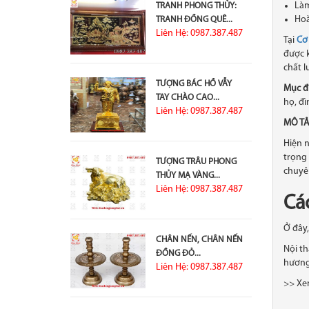
Làm
TRANH PHONG THỦY:
Hoà
TRANH ĐỒNG QUÊ...
Liên Hệ: 0987.387.487
Tại
Cơ
được k
chất l
TƯỢNG BÁC HỒ VẪY
Mục đ
TAY CHÀO CAO...
họ, đì
Liên Hệ: 0987.387.487
MÔ TẢ 
Hiện n
trọng 
TƯỢNG TRÂU PHONG
chuyê
THỦY MẠ VÀNG...
Liên Hệ: 0987.387.487
Cá
Ở đây,
CHÂN NẾN, CHÂN NẾN
Nội th
ĐỒNG ĐỎ...
hương,
Liên Hệ: 0987.387.487
>> Xe