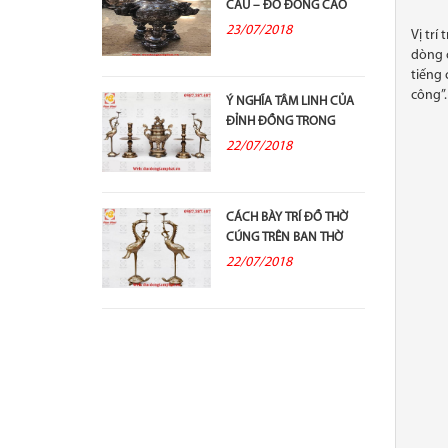
CẦU – ĐỒ ĐỒNG CAO
CẤP VÀ Ý...
23/07/2018
Vị trí
dòng c
tiếng 
công”.
Ý NGHĨA TÂM LINH CỦA
ĐỈNH ĐỒNG TRONG
THỜ CÚNG TỔ TIÊN
22/07/2018
CÁCH BÀY TRÍ ĐỒ THỜ
CÚNG TRÊN BAN THỜ
GIA TIÊN
22/07/2018