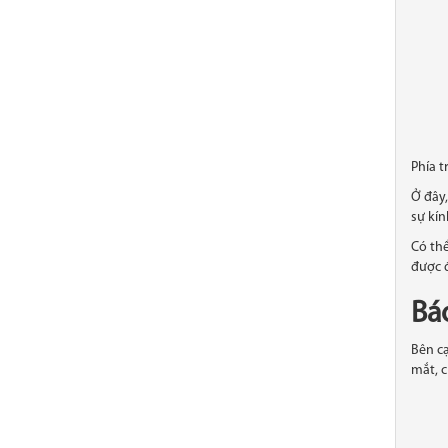
Phía t
Ở đây
sự kín
Có th
được đ
Báo
Bên c
mắt, 