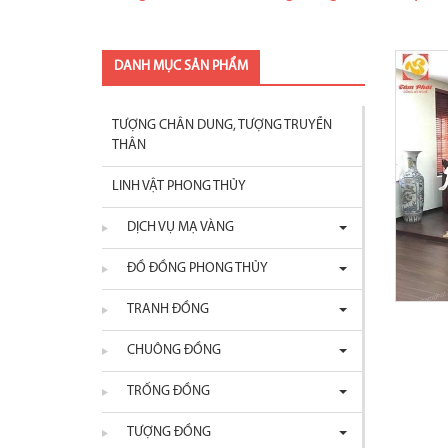
DANH MỤC SẢN PHẨM
TƯỢNG CHÂN DUNG, TƯỢNG TRUYỀN
THÂN
LINH VẬT PHONG THỦY
DỊCH VỤ MẠ VÀNG
ĐỒ ĐỒNG PHONG THỦY
TRANH ĐỒNG
CHUÔNG ĐỒNG
TRỐNG ĐỒNG
TƯỢNG ĐỒNG