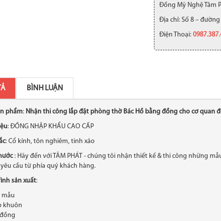
Đồng Mỹ Nghệ Tâm 
Địa chỉ: Số 8 – đường
Điện Thoại:
0987.387
TẢ
BÌNH LUẬN
ản phẩm
:
Nhận thi công lắp đặt phòng thờ Bác Hồ bằng đồng cho cơ quan đ
iệu
: ĐỒNG NHẬP KHẨU CAO CẤP
ắc
: Cổ kính, tôn nghiêm, tinh xảo
thước
: Hãy đến với TÂM PHÁT - chúng tôi nhận thiết kế & thi công những mẫu
yêu cầu từ phía quý khách hàng.
ình sản xuất
:
o mẫu
p khuôn
 đồng