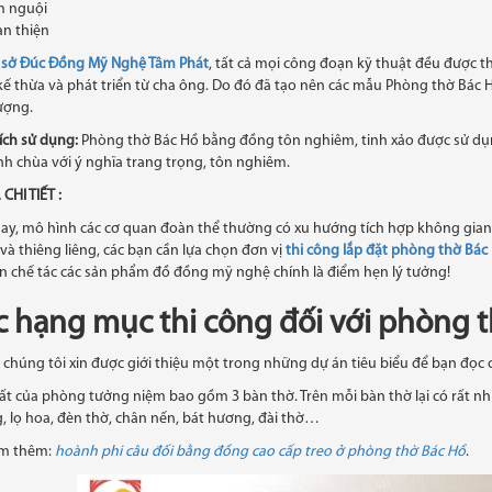
 nguội
n thiện
 sở Đúc Đồng Mỹ Nghệ Tâm Phát
, tất cả mọi công đoạn kỹ thuật đều được 
ế thừa và phát triển từ cha ông. Do đó đã tạo nên các mẫu Phòng thờ Bác Hồ
ượng.
ích sử dụng:
Phòng thờ Bác Hồ bằng đồng tôn nghiêm, tinh xảo được sử dụng
nh chùa với ý nghĩa trang trọng, tôn nghiêm.
CHI TIẾT :
ay, mô hình các cơ quan đoàn thể thường có xu hướng tích hợp không gian 
và thiêng liêng, các bạn cần lựa chọn đơn vị
thi công lắp đặt phòng thờ Bác
n chế tác các sản phẩm đồ đồng mỹ nghệ chính là điểm hẹn lý tưởng!
c hạng mục thi công đối với phòng 
 chúng tôi xin được giới thiệu một trong những dự án tiêu biểu để bạn đọc 
ất của phòng tưởng niệm bao gồm 3 bàn thờ. Trên mỗi bàn thờ lại có rất nh
 lọ hoa, đèn thờ, chân nến, bát hương, đài thờ…
m thêm:
hoành phi câu đối bằng đồng cao cấp treo ở phòng thờ Bác Hồ
.