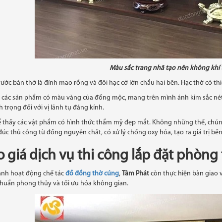
Màu sắc trang nhã tạo nên không khí
rước bàn thờ là đỉnh mao rồng và đôi hạc cỡ lớn chầu hai bên. Hạc thờ có t
, các sản phẩm có màu vàng của đồng mộc, mang trên mình ánh kim sắc nét
h trọng đối với vị lãnh tụ đáng kính.
ể thấy các vật phẩm có hình thức thẩm mỹ đẹp mắt. Không những thế, chúng
úc thủ công từ đồng nguyên chất, có xử lý chống oxy hóa, tạo ra giá trị bền
 giá dịch vụ
thi công lắp đặt phòng
ạnh hoạt động chế tác
đồ đồng thờ cúng
,
Tâm Phát
còn thực hiện bàn giao v
chuẩn phong thủy và tối ưu hóa không gian.