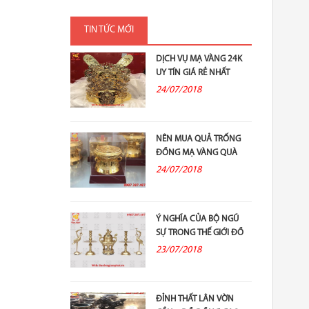
TIN TỨC MỚI
DỊCH VỤ MẠ VÀNG 24K
UY TÍN GIÁ RẺ NHẤT
24/07/2018
NÊN MUA QUẢ TRỐNG
ĐỒNG MẠ VÀNG QUÀ
TẶNG Ở ĐÂU?
24/07/2018
Ý NGHĨA CỦA BỘ NGŨ
SỰ TRONG THẾ GIỚI ĐỒ
ĐỒNG THỜ...
23/07/2018
ĐỈNH THẤT LÂN VỜN