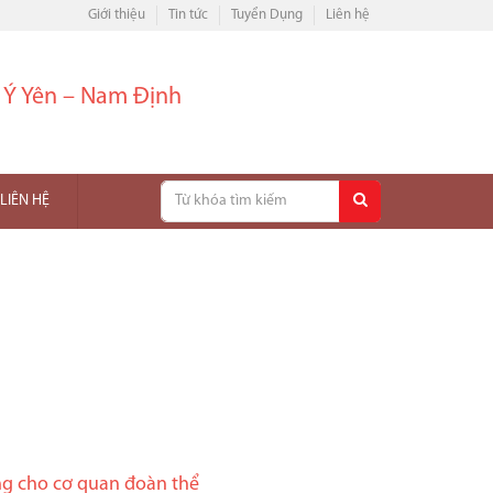
Giới thiệu
Tin tức
Tuyển Dụng
Liên hệ
– Ý Yên – Nam Định
LIÊN HỆ
ng cho cơ quan đoàn thể