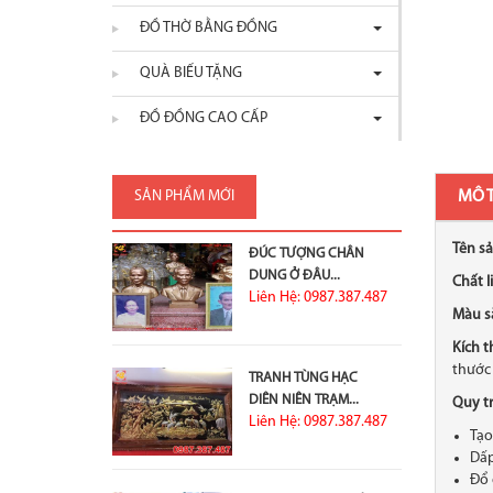
ĐỒ THỜ BẰNG ĐỒNG
QUÀ BIẾU TẶNG
ĐỒ ĐỒNG CAO CẤP
SẢN PHẨM MỚI
MÔ 
Tên s
ĐÚC TƯỢNG CHÂN
DUNG Ở ĐÂU...
Chất l
Liên Hệ: 0987.387.487
Màu s
Kích 
thước 
TRANH TÙNG HẠC
DIÊN NIÊN TRẠM...
Quy tr
Liên Hệ: 0987.387.487
Tạ
Dấ
Đổ