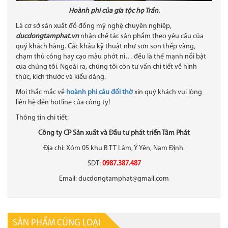
Hoành phi của gia tộc họ Trần.
Là cơ sở sản xuất đồ đồng mỹ nghệ chuyên nghiệp,
ducdongtamphat.vn
nhận chế tác sản phẩm theo yêu cầu của
quý khách hàng. Các khâu kỹ thuật như sơn son thếp vàng,
chạm thủ công hay cạo màu phớt nỉ… đều là thế mạnh nổi bật
của chúng tôi. Ngoài ra, chúng tôi còn tư vấn chi tiết về hình
thức, kích thước và kiểu dáng.
Mọi thắc mắc về
hoành phi câu đối thờ
xin quý khách vui lòng
liên hệ đến hotline của công ty!
Thông tin chi tiết:
Công ty CP Sản xuất và Đầu tư phát triển Tâm Phát
Địa chỉ: Xóm 05 khu B TT Lâm, Ý Yên, Nam Định.
SDT:
0987.387.487
Email: ducdongtamphat@gmail.com
SẢN PHẨM CÙNG LOẠI