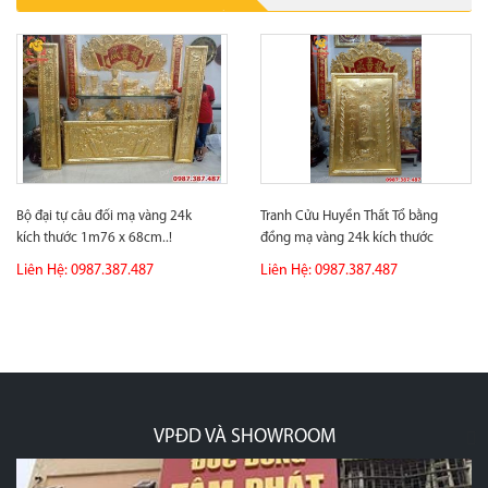
Bộ đại tự câu đối mạ vàng 24k
Tranh Cửu Huyền Thất Tổ bằng
kích thước 1m76 x 68cm..!
đồng mạ vàng 24k kích thước
1m...
Liên Hệ: 0987.387.487
Liên Hệ: 0987.387.487
VPĐD VÀ SHOWROOM
p