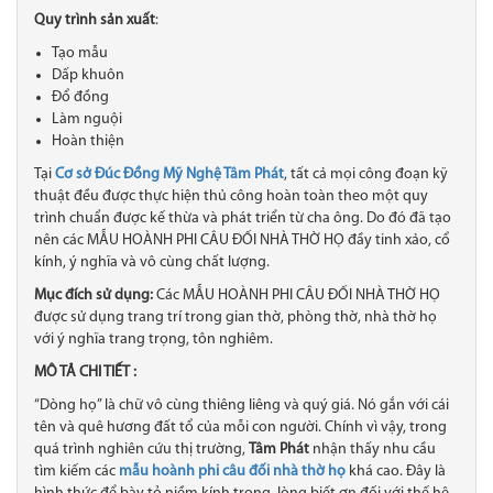
Quy trình sản xuất
:
Tạo mẫu
Dấp khuôn
Đổ đồng
Làm nguội
Hoàn thiện
Tại
Cơ sở Đúc Đồng Mỹ Nghệ Tâm Phát
, tất cả mọi công đoạn kỹ
thuật đều được thực hiện thủ công hoàn toàn theo một quy
trình chuẩn được kế thừa và phát triển từ cha ông. Do đó đã tạo
nên các MẪU HOÀNH PHI CÂU ĐỐI NHÀ THỜ HỌ đầy tinh xảo​, cổ
kính, ý nghĩa và vô cùng chất lượng.
Mục đích sử dụng:
Các MẪU HOÀNH PHI CÂU ĐỐI NHÀ THỜ HỌ
được sử dụng trang trí trong gian thờ, phòng thờ, nhà thờ họ
với ý nghĩa trang trọng, tôn nghiêm.
MÔ TẢ CHI TIẾT :
“Dòng họ” là chữ vô cùng thiêng liêng và quý giá. Nó gắn với cái
tên và quê hương đất tổ của mỗi con người. Chính vì vậy, trong
quá trình nghiên cứu thị trường,
Tâm Phát
nhận thấy nhu cầu
tìm kiếm các
mẫu hoành phi câu đối nhà thờ họ
khá cao. Đây là