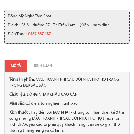
Đồng Mỹ Nghệ Tâm Phát
Địa chỉ: Số 8 – đường 57 – Thị Trấn Lâm – ý Yên – nam định
Điện Thoại:
0987.387.487
MÔ TẢ
BÌNH LUẬN
Tên sản phẩm
: MẪU HOÀNH PHI CÂU ĐỐI NHÀ THỜ HỌ TRANG
TRỌNG ĐẸP SẮC SẢO
Chất liệu
: ĐỒNG NHẬP KHẨU CAO CẤP
Màu sắc
: Cổ điển, tôn nghiêm, tinh xảo
Kích thước
: Hãy đến với TÂM PHÁT - chúng tôi nhận thiết kế & thi
công những MẪU HOÀNH PHI CÂU ĐỐI NHÀ THỜ HỌ theo mọi
kích thước yêu cầu từ phía quý khách hàng. Bạn sẽ có gian thờ
thật sự thiêng liêng và cổ kính.