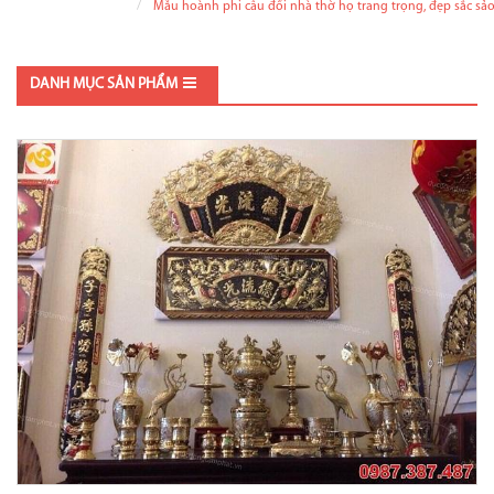
Mẫu hoành phi câu đối nhà thờ họ trang trọng, đẹp sắc sả
DANH MỤC SẢN PHẨM