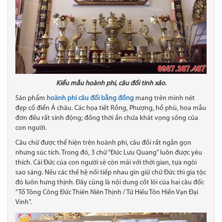
Kiểu mẫu hoành phi, câu đối tinh xảo.
Sản phẩm
hoành phi câu đối bằng đồng
mang trên mình nét
đẹp cổ điển Á châu. Các họa tiết Rồng, Phượng, hổ phù, hoa mẫu
đơn đều rất sinh động; đồng thời ẩn chứa khát vọng sống của
con người.
Câu chữ được thể hiện trên hoành phi, câu đối rất ngắn gọn
nhưng súc tích. Trong đó, 3 chữ “Đức Lưu Quang” luôn được yêu
thích. Cái Đức của con người sẽ còn mãi với thời gian, tựa ngôi
sao sáng. Nếu các thế hệ nối tiếp nhau gìn giữ chữ Đức thì gia tộc
đó luôn hưng thịnh. Đây cũng là nội dung cốt lõi của hai câu đối:
“Tổ Tông Công Đức Thiên Niên Thịnh / Tử Hiếu Tôn Hiền Vạn Đại
Vinh”.