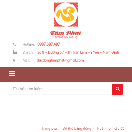
0987.387.487
Hotline:
Địa chỉ:
Số 8 – Đường 57 – Thị Trấn Lâm – Ý Yên – Nam Định
Mail:
ducdongtamphat@gmail.com
Trang chủ
Đồ thờ bằng đồng
Hoành phi câu đối