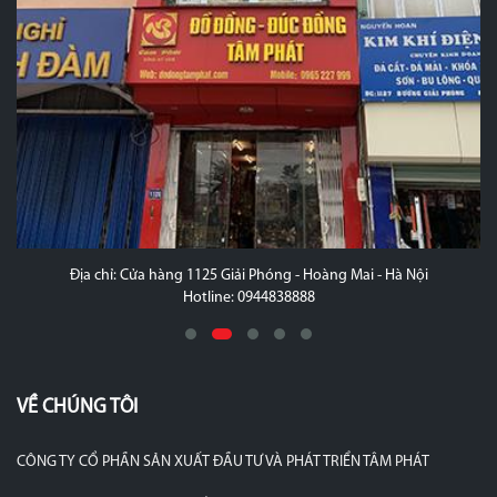
Địa chỉ: Cửa hàng 1125 Giải Phóng - Hoàng Mai - Hà Nội
Hotline: 0944838888
VỀ CHÚNG TÔI
CÔNG TY CỔ PHẦN SẢN XUẤT ĐẦU TƯ VÀ PHÁT TRIỂN TÂM PHÁT