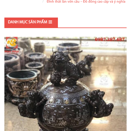
Đỉnh thất lân vờn cầu – Đồ đồng cao cấp và ý nghĩa
DANH MỤC SẢN PHẨM