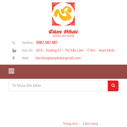
0987.387.487
Hotline:
Địa chỉ:
Số 8 – Đường 57 – Thị Trấn Lâm – Ý Yên – Nam Định
Mail:
ducdongtamphat@gmail.com
Trang chủ
Cẩm nang