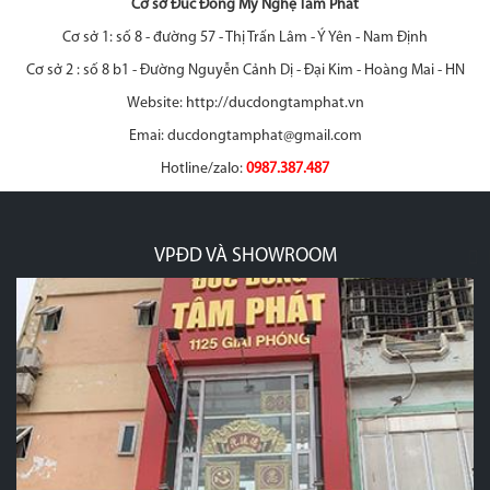
Cơ sở Đúc Đồng Mỹ Nghệ Tâm Phát
Cơ sở 1: số 8 - đường 57 - Thị Trấn Lâm - Ý Yên - Nam Định
Cơ sở 2 : số 8 b1 - Đường Nguyễn Cảnh Dị - Đại Kim - Hoàng Mai - HN
Website: http://ducdongtamphat.vn
Emai: ducdongtamphat@gmail.com
Hotline/zalo:
0987.387.487
VPĐD VÀ SHOWROOM
p