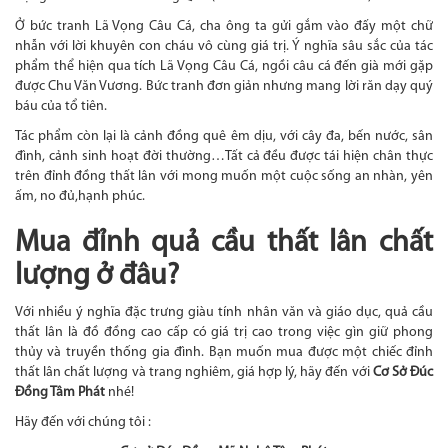
Ở bức tranh Lã Vọng Câu Cá, cha ông ta gửi gắm vào đấy một chữ
nhẫn với lời khuyên con cháu vô cùng giá trị. Ý nghĩa sâu sắc của tác
phẩm thể hiện qua tích Lã Vọng Câu Cá, ngồi câu cá đến già mới gặp
được Chu Văn Vương. Bức tranh đơn giản nhưng mang lời răn dạy quý
báu của tổ tiên.
Tác phẩm còn lại là cảnh đồng quê êm dịu, với cây đa, bến nước, sân
đình, cảnh sinh hoạt đời thường…Tất cả đều được tái hiện chân thực
trên đỉnh đồng thất lân với mong muốn một cuộc sống an nhàn, yên
ấm, no đủ,hạnh phúc.
Mua đỉnh quả cầu thất lân chất
lượng ở đâu?
Với nhiều ý nghĩa đặc trưng giàu tính nhân văn và giáo dục, quả cầu
thất lân là đồ đồng cao cấp có giá trị cao trong việc gìn giữ phong
thủy và truyền thống gia đình. Bạn muốn mua được một chiếc đỉnh
thất lân chất lượng và trang nghiêm, giá hợp lý, hãy đến với
Cơ Sở Đúc
Đồng Tâm Phát
nhé!
Hãy đến với chúng tôi :