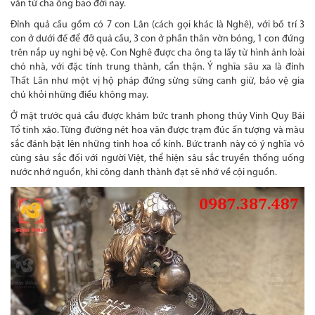
văn từ cha ông bao đời nay.
Đỉnh quả cầu gồm có 7 con Lân (cách gọi khác là Nghê), với bố trí 3
con ở dưới đế để đỡ quả cầu, 3 con ở phần thân vờn bóng, 1 con đứng
trên nắp uy nghi bệ vệ. Con Nghê được cha ông ta lấy từ hình ảnh loài
chó nhà, với đặc tính trung thành, cẩn thận. Ý nghĩa sâu xa là đỉnh
Thất Lân như một vị hộ pháp đứng sừng sững canh giữ, bảo vệ gia
chủ khỏi những điều không may.
Ở mặt trước quả cầu được khảm bức tranh phong thủy Vinh Quy Bái
Tổ tinh xảo. Từng đường nét hoa văn được trạm đúc ấn tượng và màu
sắc đánh bật lên những tinh hoa cổ kính. Bức tranh này có ý nghĩa vô
cùng sâu sắc đối với người Việt, thể hiện sâu sắc truyền thống uống
nước nhớ nguồn, khi công danh thành đạt sẽ nhớ về cội nguồn.