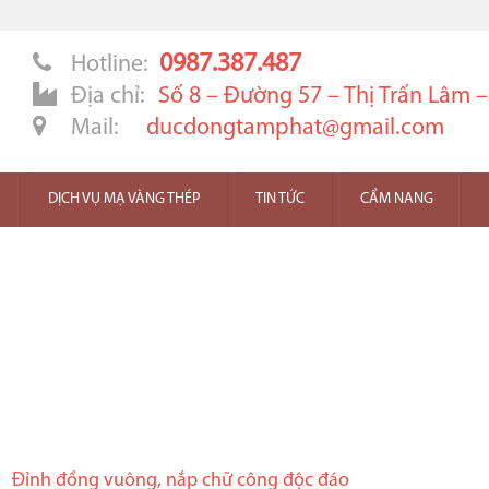
0987.387.487
Hotline:
Địa chỉ:
Số 8 – Đường 57 – Thị Trấn Lâm 
Mail:
ducdongtamphat@gmail.com
DỊCH VỤ MẠ VÀNG THÉP
TIN TỨC
CẨM NANG
Đỉnh đồng vuông, nắp chữ công độc đáo