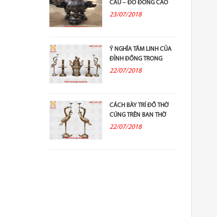
CẦU – ĐỒ ĐỒNG CAO
CẤP VÀ Ý...
23/07/2018
Ý NGHĨA TÂM LINH CỦA
ĐỈNH ĐỒNG TRONG
THỜ CÚNG TỔ TIÊN
22/07/2018
CÁCH BÀY TRÍ ĐỒ THỜ
CÚNG TRÊN BAN THỜ
GIA TIÊN
22/07/2018