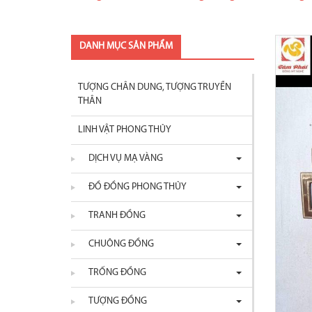
DANH MỤC SẢN PHẨM
TƯỢNG CHÂN DUNG, TƯỢNG TRUYỀN
THÂN
LINH VẬT PHONG THỦY
DỊCH VỤ MẠ VÀNG
ĐỒ ĐỒNG PHONG THỦY
TRANH ĐỒNG
CHUÔNG ĐỒNG
TRỐNG ĐỒNG
TƯỢNG ĐỒNG