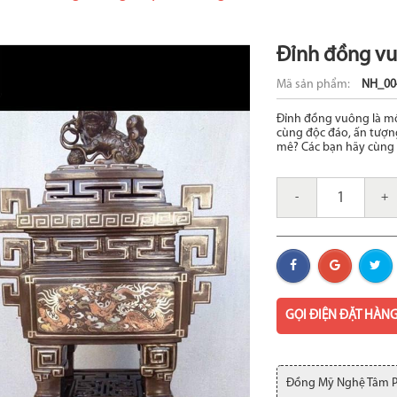
Đỉnh đồng vu
Mã sản phẩm:
NH_00
Đỉnh đồng vuông là mộ
cùng độc đáo, ấn tượng
mê? Các bạn hãy cùng 
-
+
GỌI ĐIỆN ĐẶT HÀN
Đồng Mỹ Nghệ Tâm 