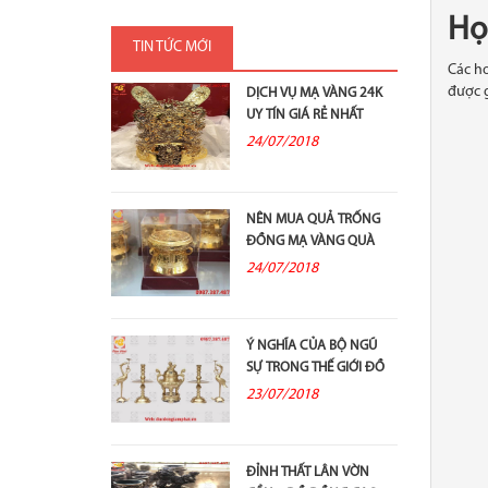
Họ
TIN TỨC MỚI
Các ho
được g
DỊCH VỤ MẠ VÀNG 24K
UY TÍN GIÁ RẺ NHẤT
24/07/2018
NÊN MUA QUẢ TRỐNG
ĐỒNG MẠ VÀNG QUÀ
TẶNG Ở ĐÂU?
24/07/2018
Ý NGHĨA CỦA BỘ NGŨ
SỰ TRONG THẾ GIỚI ĐỒ
ĐỒNG THỜ...
23/07/2018
ĐỈNH THẤT LÂN VỜN