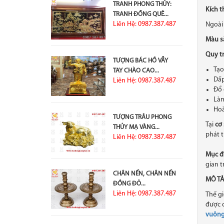
TRANH PHONG THỦY:
Kích t
TRANH ĐỒNG QUÊ...
Liên Hệ: 0987.387.487
Ngoài
Màu s
Quy tr
TƯỢNG BÁC HỒ VẪY
Tạ
TAY CHÀO CAO...
Dấ
Liên Hệ: 0987.387.487
Đổ
Làm
Hoà
TƯỢNG TRÂU PHONG
Tại
cơ
THỦY MẠ VÀNG...
phát t
Liên Hệ: 0987.387.487
Mục đí
gian t
CHÂN NẾN, CHÂN NẾN
MÔ TẢ 
ĐỒNG ĐỎ...
Liên Hệ: 0987.387.487
Thế gi
được c
vuôn