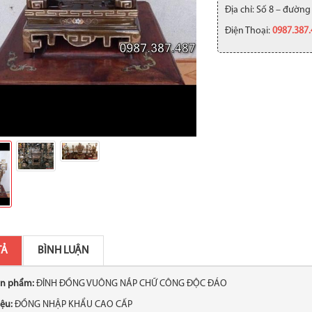
Địa chỉ: Số 8 – đường
Điện Thoại:
0987.387
TẢ
BÌNH LUẬN
ản phẩm:
ĐỈNH ĐỒNG VUÔNG NẮP CHỮ CÔNG ĐỘC ĐÁO
iệu:
ĐỒNG NHẬP KHẨU CAO CẤP