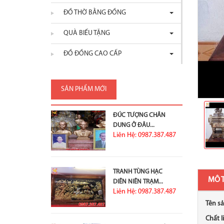
ĐỒ THỜ BẰNG ĐỒNG
QUÀ BIẾU TẶNG
ĐỒ ĐỒNG CAO CẤP
SẢN PHẨM MỚI
ĐÚC TƯỢNG CHÂN
DUNG Ở ĐÂU...
Liên Hệ: 0987.387.487
TRANH TÙNG HẠC
MÔ 
DIÊN NIÊN TRẠM...
Liên Hệ: 0987.387.487
Tên s
Chất l