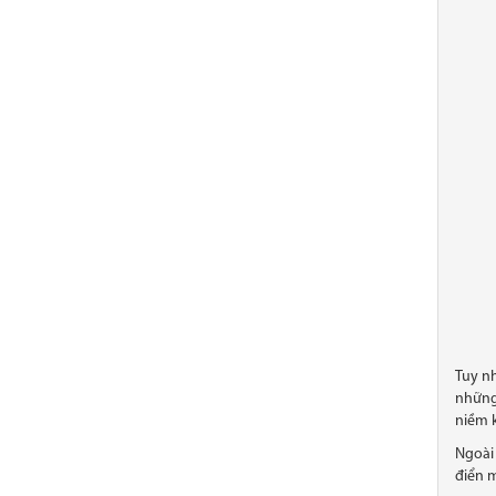
Tuy nh
những 
niềm 
Ngoài 
điển 