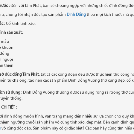
hước :
Đến với Tâm Phát, bạn sẽ choáng ngợp với những chiếc đỉnh đồng đúc
 ra, chúng tôi nhận đúc tạo sản phẩm
Đỉnh Đồng
theo mọi kích thước mà qu
ắc :
Cổ kính tinh xảo.
ình sản xuất:
o mẫu
p khuôn
 đồng
 nguội
n thiện
 sở đúc đồng Tâm Phát
, tất cả các công đoạn đều được thực hiện thủ công 
riển từ cha ông, tạo nên các sản phẩm Đỉnh Đồng Vuông thờ cúng đẹp, cổ k
ch sử dụng :
Đỉnh Đồng Vuông thường được sử dụng rộng rãi trong thờ cúng 
ruyền thống.
CHI TIẾT :
ới đỉnh đồng muôn hình, vạn trạng mang đến nhiều sự lựa chọn cho quý kh
hiêm ngưỡng chuỗi sản phẩm vô cùng tinh xảo, đẹp mắt. Bên cạnh đỉnh quả
g
vô cùng độc đáo. Sản phẩm này có gì đặc biệt? Các bạn hãy cùng tìm hiểu 