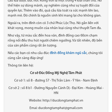
cầu lửa được đúc nổi. Rồng vốn là một trong 4 loài thần thú. Nó
thể hiện sự dũng mãnh, uy nghiêm cũng như sự tuyệt đối của
quyền lực. Thêm vào đó, quả cầu lửa toát ra sức mạnh lớn lao,
mạnh mẽ. Đó chính là nguồn sinh khí mang lại cho không gian.
Ngoài ra, trên đỉnh còn có 3 chữ Phúc Lộc Thọ. Nó gắn liền với
khát vọng, mong muốn của nhân loại cũng như thuyết Tam đa.
Như vậy, từ màu sắc đến hoa văn, đỉnh đồng cao 60cm chạm
rồng nổi đều thu hút người chiêm ngưỡng. Và tất nhiên, độ bền
của sản phẩm cũng rất ấn tượng.
Nếu các bạn có nhu cầu đúc
đỉnh đồng khảm ngũ sắc
, chúng tôi
cũng sẵn sàng đáp ứng!
Thông tin liên hệ:
Cơ sở Đúc Đồng Mỹ Nghệ Tâm Phát
Cơ sở 1: số 8 - đường 57 - Thị Trấn Lâm - Ý Yên - Nam Định
Cơ sở 2 : số 8 b1 - Đường Nguyễn Cảnh Dị - Đại Kim - Hoàng Mai -
HN
Website: http://ducdongtamphat.vn
Emai: ducdongtamphat@gmail.com