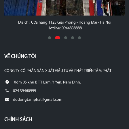
Địa chỉ: Xóm 5 - khu B - Thị Trấn Lâm - Ý Yên - Nam Định
Hotline: 0987.387.487
VỀ CHÚNG TÔI
CÔNG TY CỔ PHẦN SẢN XUẤT ĐẦU TƯ VÀ PHÁT TRIỂN TÂM PHÁT
Xóm 05 khu B TT Lâm, Ý Yên, Nam Định.
024 39460999
dodongtamphat@gmail.com
CHÍNH SÁCH