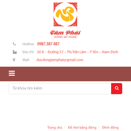
0987.387.487
Hotline:
Địa chỉ:
Số 8 – Đường 57 – Thị Trấn Lâm – Ý Yên – Nam Định
Mail:
ducdongtamphat@gmail.com
Trang chủ
Đồ thờ bằng đồng
Đỉnh đồng