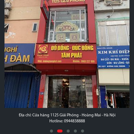
Nội
Địa chỉ: Xóm 5 - khu B - Thị Trấn Lâm - Ý Yên - Nam Đ
Hotline: 0987.387.487