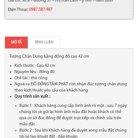
Địa chỉ: Số 8 – đường 57 – Thị Trấn Lâm – ý Yên – nam định
Điện Thoại:
0987.387.487
MÔ TẢ
BÌNH LUẬN
Tượng Chân Dung bằng đồng đỏ cao 42 cm
Kích thước : Cao 42 cm
Nguyên liệu : đồng đỏ
Chế tác : thủ công
Ngoài ra ĐỒ ĐỒNG TÂM PHÁT còn nhận đúc tượng chân dung
theo kích thước yêu cầu của khách hàng
Quy trình sản xuất :
Bước 1 : Khách hàng cung cấp hình ảnh rõ mặt , sau 7 ngày
chúng tôi sẽ gửi lại hình ảnh mẫu đất hoặc khách có thể
qua cơ sở đúc đồng để duyệt trực tiếp và chỉnh sửa trên
mẫu đất
Bước 2 : Sau khi khách hàng đã duyệt xong mẫu đất chúng
tôi sẽ tạo khuât đất , dấp khuân