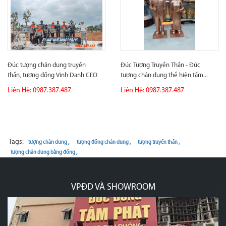
Đúc tượng chân dung truyền
Đúc Tượng Truyền Thần - Đúc
thần, tượng đồng Vinh Danh CEO
tượng chân dung thể hiện tấm...
Group...
Liên Hệ: 0987.387.487
Liên Hệ: 0987.387.487
Tags:
tượng chân dung ,
tượng đồng chân dung ,
tượng truyền thần ,
tượng chân dung bằng đồng ,
XƯỞNG ĐÚC ĐỒNG, MẠ VÀNG, THIẾP VÀ
p