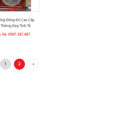
rống Đồng Đỏ Cao Cấp
 Thiêng Đẹp Tinh Tế
n Hệ: 0987.387.487
1
2
»