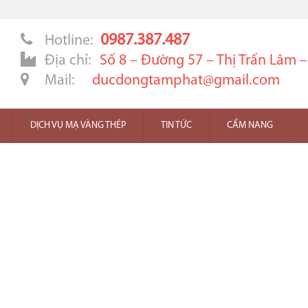
0987.387.487
Hotline:
Địa chỉ:
Số 8 – Đường 57 – Thị Trấn Lâm 
Mail:
ducdongtamphat@gmail.com
DỊCH VỤ MẠ VÀNG THÉP
TIN TỨC
CẨM NANG