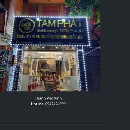
Thành Phố Vinh
20D Trầ
Hotline: 0942424999