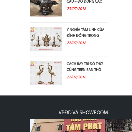
CẦU – ĐỒ ĐỒNG CAO
CẤP VÀ Ý...
23/07/2018
Ý NGHĨA TÂM LINH CỦA
ĐỈNH ĐỒNG TRONG
THỜ CÚNG TỔ TIÊN
22/07/2018
CÁCH BÀY TRÍ ĐỒ THỜ
CÚNG TRÊN BAN THỜ
GIA TIÊN
22/07/2018
VPĐD VÀ SHOWROOM