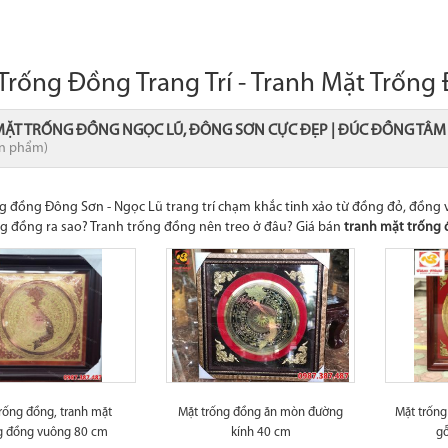
Trống Đồng Trang Trí - Tranh Mặt Trống
MẶT TRỐNG ĐỒNG NGỌC LŨ, ĐÔNG SƠN CỰC ĐẸP | ĐÚC ĐỒNG TÂM
ản phẩm)
g đồng Đông Sơn - Ngọc Lũ trang trí chạm khắc tinh xảo từ đồng đỏ, đồng
g đồng ra sao? Tranh trống đồng nên treo ở đâu? Giá bán
tranh mặt trống
rống đồng, tranh mặt
Mặt trống đồng ăn mòn đường
Mặt trốn
g đồng vuông 80 cm
kính 40 cm
g