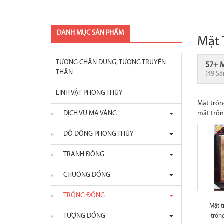
DANH MỤC SẢN PHẨM
Mặt 
TƯỢNG CHÂN DUNG, TƯỢNG TRUYỀN
57+ 
THÂN
(49 S
LINH VẬT PHONG THỦY
Mặt trốn
DỊCH VỤ MẠ VÀNG
mặt trốn
ĐỒ ĐỒNG PHONG THỦY
TRANH ĐỒNG
CHUÔNG ĐỒNG
TRỐNG ĐỒNG
Mặt t
TƯỢNG ĐỒNG
trốn