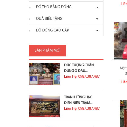
Liê
ĐỒ THỜ BẰNG ĐỒNG
QUÀ BIẾU TẶNG
ĐỒ ĐỒNG CAO CẤP
SẢN PHẨM MỚI
ĐÚC TƯỢNG CHÂN
Mặt 
DUNG Ở ĐÂU...
đ
Liên Hệ: 0987.387.487
Liê
TRANH TÙNG HẠC
DIÊN NIÊN TRẠM...
Liên Hệ: 0987.387.487