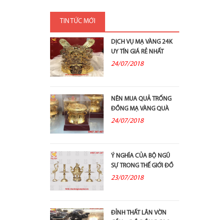
TIN TỨC MỚI
DỊCH VỤ MẠ VÀNG 24K
UY TÍN GIÁ RẺ NHẤT
24/07/2018
NÊN MUA QUẢ TRỐNG
ĐỒNG MẠ VÀNG QUÀ
TẶNG Ở ĐÂU?
24/07/2018
Ý NGHĨA CỦA BỘ NGŨ
SỰ TRONG THẾ GIỚI ĐỒ
ĐỒNG THỜ...
23/07/2018
ĐỈNH THẤT LÂN VỜN