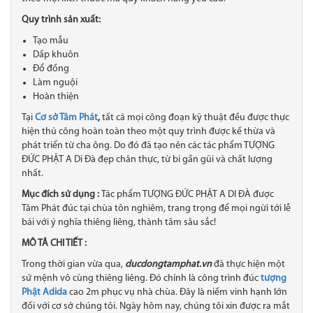
Quy trình sản xuất:
Tạo mẫu
Dấp khuôn
Đổ đồng
Làm nguội
Hoàn thiện
Tại
Cơ sở Tâm Phát
,
tất cả mọi công đoạn kỹ thuật đều được thực
hiện thủ công hoàn toàn theo một quy trình được kế thừa và
phát triển từ cha ông. Do đó đã tạo nên các tác phẩm TƯỢNG
ĐỨC PHẬT A Di Đà đẹp chân thực​, từ bi gần gũi và chất lượng
nhất.
Mục đích sử dụng :
Tác phẩm TƯỢNG ĐỨC PHẬT A DI ĐÀ được
Tâm Phát đúc tại chùa tôn nghiêm, trang trọng để mọi ngừi tới lễ
bái với ý nghĩa thiêng liêng, thành tâm sâu sắc!
MÔ TẢ CHI TIẾT :
Trong thời gian vừa qua,
ducdongtamphat.vn
đã thực hiện một
sứ mệnh vô cùng thiêng liêng. Đó chính là công trình đúc
tượng
Phật Adida
cao 2m phục vụ nhà chùa. Đây là niềm vinh hạnh lớn
đối với cơ sở chúng tôi. Ngày hôm nay, chúng tôi xin được ra mắt