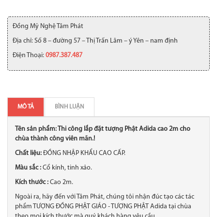
Đồng Mỹ Nghệ Tâm Phát
Địa chỉ: Số 8 – đường 57 – Thị Trấn Lâm – ý Yên – nam định
Điện Thoại:
0987.387.487
MÔ TẢ
BÌNH LUẬN
Tên sản phẩm: Thi công lắp đặt tượng Phật Adida cao 2m cho
chùa thành công viên mãn.!
Chất liệu:
ĐỒNG NHẬP KHẨU CAO CẤP.
Màu sắc :
Cổ kính, tinh xảo.
Kích thước :
Cao 2m.
Ngoài ra, hãy đến với Tâm Phát, chúng tôi nhận đúc tạo các tác
phẩm TƯỢNG ĐỒNG PHẬT GIÁO - TƯỢNG PHẬT Adida tại chùa
theo mọi kích thước mà quý khách hàng yêu cầu.