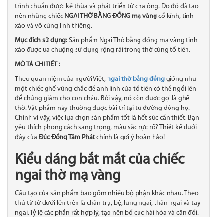
trình chuẩn được kế thừa và phát triển từ cha ông. Do đó đã tạo
nên những chiếc
NGAI THỜ BẰNG ĐỒNG mạ vàng
cổ kính, tinh
xảo và vô cùng linh thiêng.
Mục đích sử dụng:
Sản phẩm Ngai Thờ bằng đồng mạ vàng tinh
xảo được ưa chuộng sử dụng rộng rãi trong thờ cúng tổ tiên.
MÔ TẢ CHI TIẾT :
Theo quan niệm của người Việt,
ngai thờ bằng đồng
giống như
một chiếc ghế vững chắc để anh linh của tổ tiên có thể ngồi lên
để chứng giám cho con cháu. Bởi vậy, nó còn được gọi là ghế
thờ. Vật phẩm này thường được bài trí tại từ đường dòng họ.
Chính vì vậy, việc lựa chọn sản phẩm tốt là hết sức cần thiết. Bạn
yêu thích phong cách sang trọng, màu sắc rực rỡ? Thiết kế dưới
đây của
Đúc Đồng Tâm Phát
chính là gợi ý hoàn hảo!
Kiểu dáng bắt mắt của chiếc
ngai thờ mạ vàng
Cấu tạo của sản phẩm bao gồm nhiều bộ phận khác nhau. Theo
thứ từ từ dưới lên trên là chân trụ, bệ, lưng ngai, thân ngai và tay
ngai. Tỷ lệ các phần rất hợp lý, tạo nên bố cục hài hòa và cân đối.