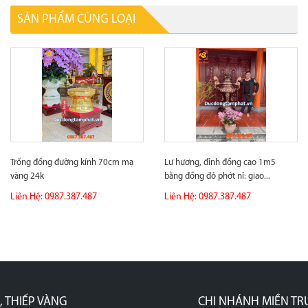
SẢN PHẨM CÙNG LOẠI
Trống đồng đường kính 70cm mạ
Lư hương, đỉnh đồng cao 1m5
vàng 24k
bằng đồng đỏ phớt nỉ: giao...
Liên Hệ: 0987.387.487
Liên Hệ: 0987.387.487
CHI NHÁNH MIỀN TRUNG
p