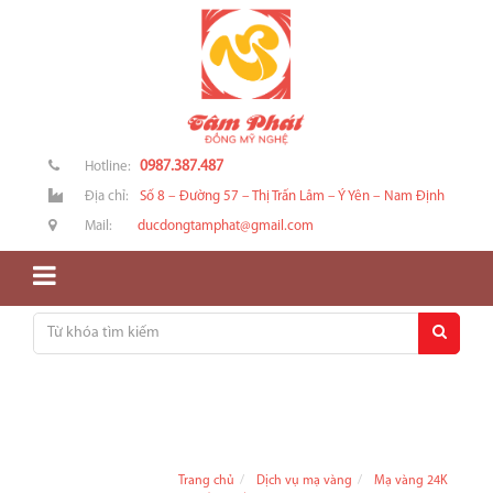
0987.387.487
Hotline:
Địa chỉ:
Số 8 – Đường 57 – Thị Trấn Lâm – Ý Yên – Nam Định
Mail:
ducdongtamphat@gmail.com
Trang chủ
Dịch vụ mạ vàng
Mạ vàng 24K