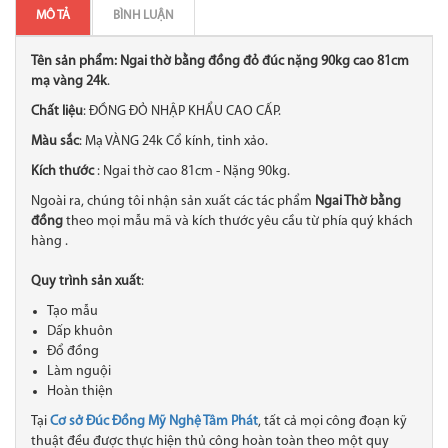
MÔ TẢ
BÌNH LUẬN
Tên sản phẩm: Ngai thờ bằng đồng đỏ đúc nặng 90kg cao 81cm
mạ vàng 24k
.
Chất liệu
: ĐỒNG ĐỎ NHẬP KHẨU CAO CẤP.
Màu sắc
: Mạ VÀNG 24k Cổ kính, tinh xảo.
Kích thước
: Ngai thờ cao 81cm - Nặng 90kg.
Ngoài ra, chúng tôi nhận sản xuất các tác phẩm
Ngai Thờ bằng
đồng
theo mọi mẫu mã và kích thước yêu cầu từ phía quý khách
hàng .
Quy trình sản xuất
:
Tạo mẫu
Dấp khuôn
Đổ đồng
Làm nguội
Hoàn thiện
Tại
Cơ sở Đúc Đồng Mỹ Nghệ Tâm Phát
, tất cả mọi công đoạn kỹ
thuật đều được thực hiện thủ công hoàn toàn theo một quy