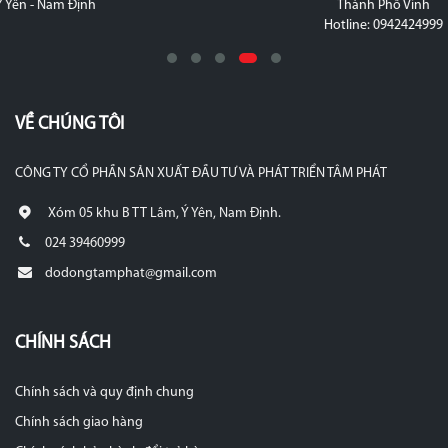
Thành Phố Vinh
Hotline: 0942424999
VỀ CHÚNG TÔI
CÔNG TY CỔ PHẦN SẢN XUẤT ĐẦU TƯ VÀ PHÁT TRIỂN TÂM PHÁT
Xóm 05 khu B TT Lâm, Ý Yên, Nam Định.
024 39460999
dodongtamphat@gmail.com
CHÍNH SÁCH
Chính sách và quy định chung
Chính sách giao hàng