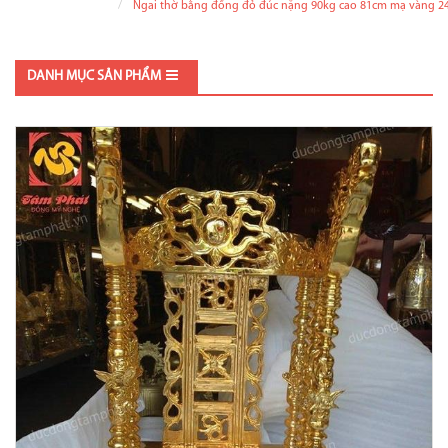
Ngai thờ bằng đồng đỏ đúc nặng 90kg cao 81cm mạ vàng 2
DANH MỤC SẢN PHẨM