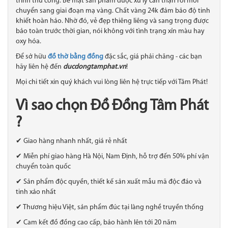
trình thủ công. Bề mặt sản phẩm được xử lý cẩn thận rồi mới
chuyển sang giai đoạn mạ vàng. Chất vàng 24k đảm bảo độ tinh
khiết hoàn hảo. Nhờ đó, vẻ đẹp thiêng liêng và sang trọng được
bảo toàn trước thời gian, nói không với tình trạng xỉn màu hay
oxy hóa.
Để sở hữu
đồ thờ bằng đồng
đặc sắc, giá phải chăng - các bạn
hãy liên hệ đến
ducdongtamphat.vn
!
Mọi chi tiết xin quý khách vui lòng liên hệ trực tiếp với Tâm Phát!
Vì sao chọn Đồ Đồng Tâm Phát
?
✔ Giao hàng nhanh nhất, giá rẻ nhất
✔ Miễn phí giao hàng Hà Nội, Nam Định, hỗ trợ đến 50% phí vận
chuyển toàn quốc
✔ Sản phẩm độc quyền, thiết kế sản xuất mẫu mã độc đáo và
tinh xảo nhất
✔ Thương hiệu Việt, sản phẩm đúc tại làng nghề truyền thống
✔ Cam kết đồ đồng cao cấp, bảo hành lên tới 20 năm