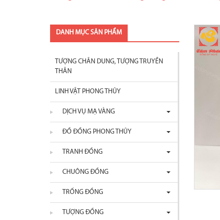
DANH MỤC SẢN PHẨM
TƯỢNG CHÂN DUNG, TƯỢNG TRUYỀN
THÂN
LINH VẬT PHONG THỦY
DỊCH VỤ MẠ VÀNG
ĐỒ ĐỒNG PHONG THỦY
TRANH ĐỒNG
CHUÔNG ĐỒNG
TRỐNG ĐỒNG
TƯỢNG ĐỒNG