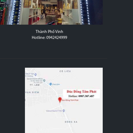
Thành Phố Vinh
20D Trầ
Hotline: 0942424999