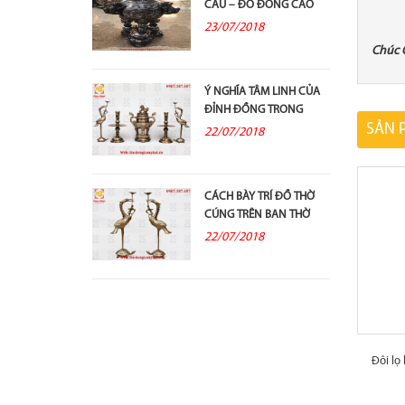
CẦU – ĐỒ ĐỒNG CAO
CẤP VÀ Ý...
23/07/2018
Chúc 
Ý NGHĨA TÂM LINH CỦA
ĐỈNH ĐỒNG TRONG
SẢN 
THỜ CÚNG TỔ TIÊN
22/07/2018
CÁCH BÀY TRÍ ĐỒ THỜ
CÚNG TRÊN BAN THỜ
GIA TIÊN
22/07/2018
Đôi lọ