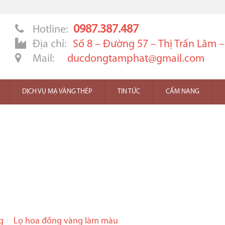
0987.387.487
Hotline:
Địa chỉ:
Số 8 – Đường 57 – Thị Trấn Lâm 
Mail:
ducdongtamphat@gmail.com
DỊCH VỤ MẠ VÀNG THÉP
TIN TỨC
CẨM NANG
g
Lọ hoa đồng vàng làm màu