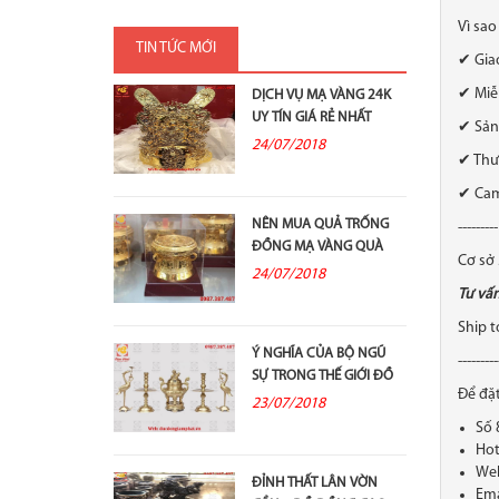
Vì sa
TIN TỨC MỚI
✔ Gia
✔ Miễ
DỊCH VỤ MẠ VÀNG 24K
UY TÍN GIÁ RẺ NHẤT
✔ Sản
24/07/2018
✔ Thư
✔ Cam
NÊN MUA QUẢ TRỐNG
---------
ĐỒNG MẠ VÀNG QUÀ
Cơ sở
TẶNG Ở ĐÂU?
24/07/2018
Tư vấn
Ship 
Ý NGHĨA CỦA BỘ NGŨ
---------
SỰ TRONG THẾ GIỚI ĐỒ
Để đặt
ĐỒNG THỜ...
23/07/2018
Số 
Hot
Web
ĐỈNH THẤT LÂN VỜN
Ema