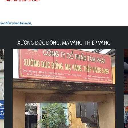
Liên Hệ: 0987.387.487
 hoa đồng vàng làm màu ,
XƯỞNG ĐÚC ĐỒNG, MẠ VÀNG, THIẾP VÀNG