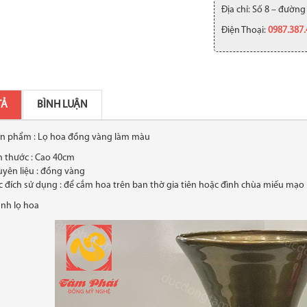
Địa chỉ: Số 8 – đường
Điện Thoại:
0987.387
TẢ
BÌNH LUẬN
ản phẩm : Lọ hoa đồng vàng làm màu
h thước : Cao 40cm
yên liệu : đồng vàng
 đích sử dụng : để cắm hoa trên ban thờ gia tiên hoặc đình chùa miếu mạo
h ảnh lọ hoa