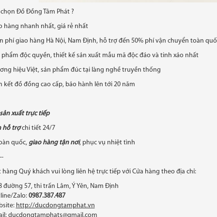
o chọn Đồ Đồng Tâm Phát ?
o hàng nhanh nhất, giá rẻ nhất
n phí giao hàng Hà Nội, Nam Định, hỗ trợ đến 50% phí vận chuyển toàn quố
 phẩm độc quyền, thiết kế sản xuất mẫu mã độc đáo và tinh xảo nhất
ơng hiệu Việt, sản phẩm đúc tại làng nghề truyền thống
 kết đồ đồng cao cấp, bảo hành lên tới 20 năm
sản xuất trực tiếp
 hỗ trợ
chi tiết 24/7
toàn quốc,
giao hàng tận nơi
, phục vụ nhiệt tình
--
 hàng Quý khách vui lòng liên hệ trực tiếp với Cửa hàng theo địa chỉ:
8 đường 57, thi trấn Lâm, Ý Yên, Nam Định
line/Zalo:
0987.387.487
site:
http://ducdongtamphat.vn
il: ducdongtamphats@gmail.com