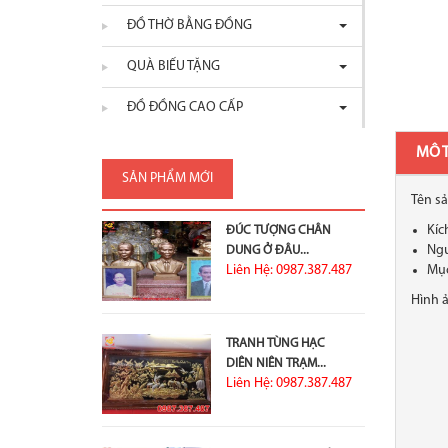
ĐỒ THỜ BẰNG ĐỒNG
QUÀ BIẾU TẶNG
ĐỒ ĐỒNG CAO CẤP
MÔ 
SẢN PHẨM MỚI
Tên s
Kíc
ĐÚC TƯỢNG CHÂN
Ngu
DUNG Ở ĐÂU...
Liên Hệ: 0987.387.487
Mục
Hìn
TRANH TÙNG HẠC
DIÊN NIÊN TRẠM...
Liên Hệ: 0987.387.487