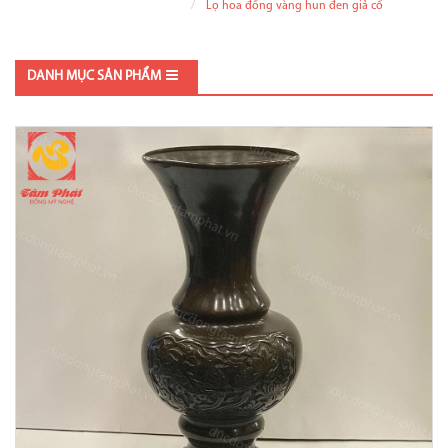
Lọ hoa đồng vàng hun đen giả cổ
DANH MỤC SẢN PHẨM