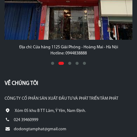
Địa chỉ: Cửa hàng 1125 Giải Phóng - Hoàng Mai - Hà Nội
Hotline: 0944838888
VỀ CHÚNG TÔI
CÔNG TY CỔ PHẦN SẢN XUẤT ĐẦU TƯ VÀ PHÁT TRIỂN TÂM PHÁT
Xóm 05 khu B TT Lâm, Ý Yên, Nam Định.
024 39460999
dodongtamphat@gmail.com