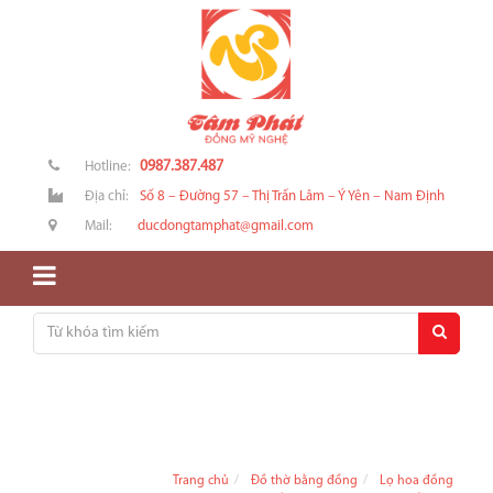
0987.387.487
Hotline:
Địa chỉ:
Số 8 – Đường 57 – Thị Trấn Lâm – Ý Yên – Nam Định
Mail:
ducdongtamphat@gmail.com
Trang chủ
Đồ thờ bằng đồng
Lọ hoa đồng