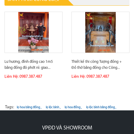
Lư hương, đỉnh đồng cao 1m5
Thiết kế thi công Tượng đồng +
bằng đồng đỏ phớt nỉ: giao...
Đồ thờ bằng đồng cho Công...
Liên Hệ: 0987.387.487
Liên Hệ: 0987.387.487
Tags:
lọ hoa bằng đồng ,
lọ lộc bình ,
lọ hoa đồng ,
lọ lộc bình bằng đồng ,
VPĐD VÀ SHOWROOM
p