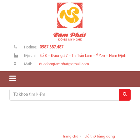
0987.387.487
Hotline:
Địa chỉ:
Số 8 – Đường 57 – Thị Trấn Lâm – Ý Yên – Nam Định
Mail:
ducdongtamphat@gmail.com
Trang chủ
Đồ thờ bằng đồng