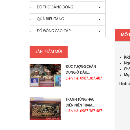
ĐỒ THỜ BẰNG ĐỒNG
QUÀ BIẾU TẶNG
ĐỒ ĐỒNG CAO CẤP
MÔ 
SẢN PHẨM MỚI
Kíc
Ngu
ĐÚC TƯỢNG CHÂN
Chế
DUNG Ở ĐÂU...
Mục
Liên Hệ: 0987.387.487
Hình 
TRANH TÙNG HẠC
DIÊN NIÊN TRẠM...
Liên Hệ: 0987.387.487