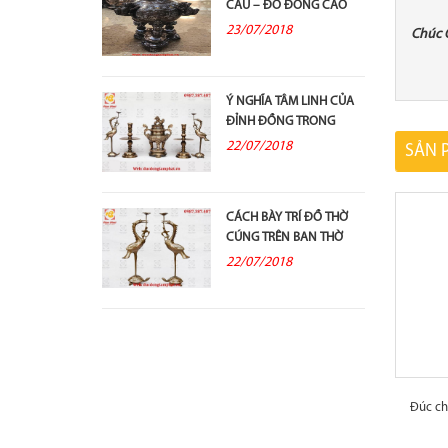
CẦU – ĐỒ ĐỒNG CAO
CẤP VÀ Ý...
23/07/2018
Chúc 
Ý NGHĨA TÂM LINH CỦA
ĐỈNH ĐỒNG TRONG
THỜ CÚNG TỔ TIÊN
22/07/2018
SẢN 
CÁCH BÀY TRÍ ĐỒ THỜ
CÚNG TRÊN BAN THỜ
GIA TIÊN
22/07/2018
Đúc ch