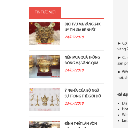
TIN TỨC MỚI
DỊCH VỤ MẠ VÀNG 24K
UY TÍN GIÁ RẺ NHẤT
------
24/07/2018
► Cơ 
vàng 2
NÊN MUA QUẢ TRỐNG
► Cam 
ĐỒNG MẠ VÀNG QUÀ
sản p
TẶNG Ở ĐÂU?
24/07/2018
► Đến 
nơi, s
Ý NGHĨA CỦA BỘ NGŨ
Để đặt
SỰ TRONG THẾ GIỚI ĐỒ
ĐỒNG THỜ...
23/07/2018
Địa
Hot
Web
Ema
ĐỈNH THẤT LÂN VỜN