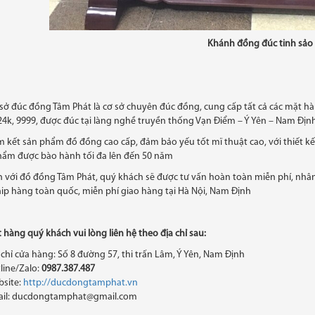
Khánh đồng đúc tinh sảo
sở đúc đồng Tâm Phát là cơ sở chuyên đúc đồng, cung cấp tất cả các mặt 
4k, 9999, được đúc tại làng nghề truyền thống Vạn Điểm – Ý Yên – Nam Định
kết sản phẩm đồ đồng cao cấp, đảm bảo yếu tốt mĩ thuật cao, với thiết kế đ
hẩm được bào hành tối đa lên đến 50 năm
với đồ đồng Tâm Phát, quý khách sẽ được tư vấn hoàn toàn miễn phí, nhân 
hip hàng toàn quốc, miễn phí giao hàng tại Hà Nội, Nam Định
 hàng quý khách vui lòng liên hệ theo địa chỉ sau:
 chỉ cửa hàng: Số 8 đường 57, thi trấn Lâm, Ý Yên, Nam Định
line/Zalo:
0987.387.487
site:
http://ducdongtamphat.vn
il: ducdongtamphat@gmail.com