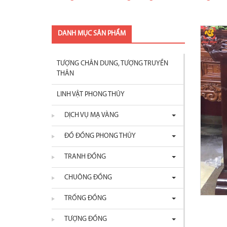
DANH MỤC SẢN PHẨM
TƯỢNG CHÂN DUNG, TƯỢNG TRUYỀN
THÂN
LINH VẬT PHONG THỦY
DỊCH VỤ MẠ VÀNG
ĐỒ ĐỒNG PHONG THỦY
TRANH ĐỒNG
CHUÔNG ĐỒNG
TRỐNG ĐỒNG
TƯỢNG ĐỒNG