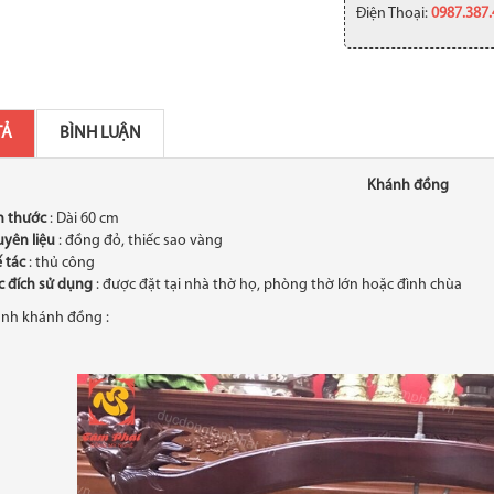
Điện Thoại:
0987.387
TẢ
BÌNH LUẬN
Khánh đồng
h thước
: Dài 60 cm
yên liệu
: đồng đỏ, thiếc sao vàng
 tác
: thủ công
 đích sử dụng
: được đặt tại nhà thờ họ, phòng thờ lớn hoặc đình chùa
ảnh khánh đồng :