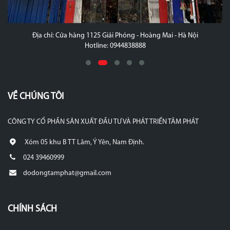
Địa chỉ: Cửa hàng 1125 Giải Phóng - Hoàng Mai - Hà Nội
Hotline: 0944838888
VỀ CHÚNG TÔI
CÔNG TY CỔ PHẦN SẢN XUẤT ĐẦU TƯ VÀ PHÁT TRIỂN TÂM PHÁT
Xóm 05 khu B TT Lâm, Ý Yên, Nam Định.
024 39460999
dodongtamphat@gmail.com
CHÍNH SÁCH