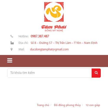
0987.387.487
Hotline:
Địa chỉ:
Số 8 – Đường 57 – Thị Trấn Lâm – Ý Yên – Nam Định
Mail:
ducdongtamphat@gmail.com
Trang chủ
Đồ đồng phong thủy
12 con giáp