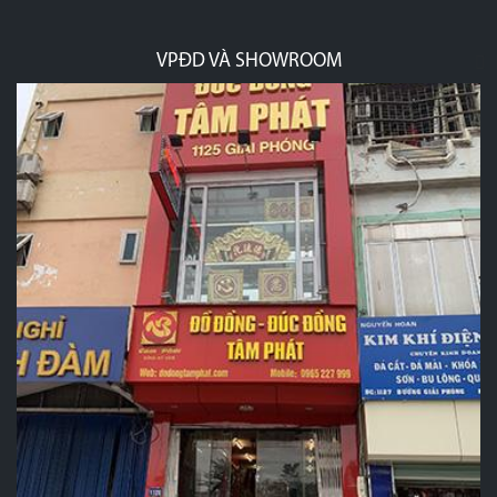
VPĐD VÀ SHOWROOM
p