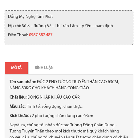
Đồng Mỹ Nghệ Tâm Phát
Địa chỉ: Số 8 – đường 57 – Thị Trấn Lâm – ý Yên – nam định
Điện Thoại:
0987.387.487
MÔ TẢ
BÌNH LUẬN
Tên sản phẩm:
ĐÚC 2 PHO TƯỢNG TRUYỀN THẦN CAO 63CM,
NẶNG 80KG CHO KHÁCH HÀNG CÔNG GIÁO
Chất liệu:
ĐỒNG NHẬP KHẨU CAO CẤP.
Màu sắc :
Tinh tế, sống động, chân thực.
Kích thước :
2 pho tượng chân dung cao 63cm
Ngoài ra, chúng tôi nhận đúc tạo Tượng Đồng Chân Dung -
Tượng Truyền Thần theo mọi kích thước mà quý khách hàng
có yêu cầu, chúng tôi chuyên sản xuất tượng chân dung có chiều