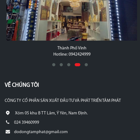
Thành Phố Vinh
Hotline: 0942424999
VỀ CHÚNG TÔI
CÔNG TY CỔ PHẦN SẢN XUẤT ĐẦU TƯ VÀ PHÁT TRIỂN TÂM PHÁT
Xóm 05 khu B TT Lâm, Ý Yên, Nam Định.
024 39460999
dodongtamphat@gmail.com