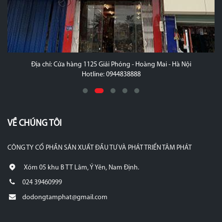
Địa chỉ: Cửa hàng 1125 Giải Phóng - Hoàng Mai - Hà Nội
Hotline: 0944838888
VỀ CHÚNG TÔI
CÔNG TY CỔ PHẦN SẢN XUẤT ĐẦU TƯ VÀ PHÁT TRIỂN TÂM PHÁT
Xóm 05 khu B TT Lâm, Ý Yên, Nam Định.
024 39460999
dodongtamphat@gmail.com