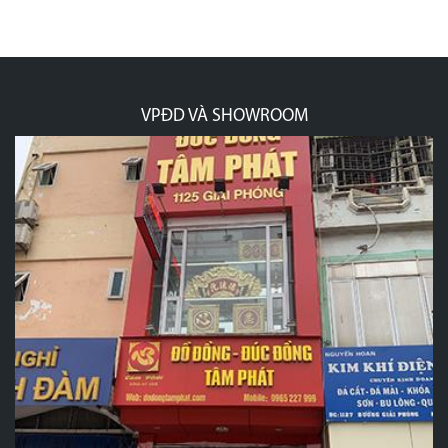
VPĐD VÀ SHOWROOM
p