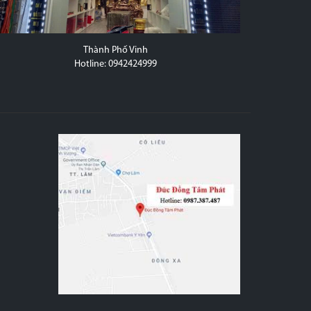
Thành Phố Vinh
20D Trầ
Hotline: 0942424999