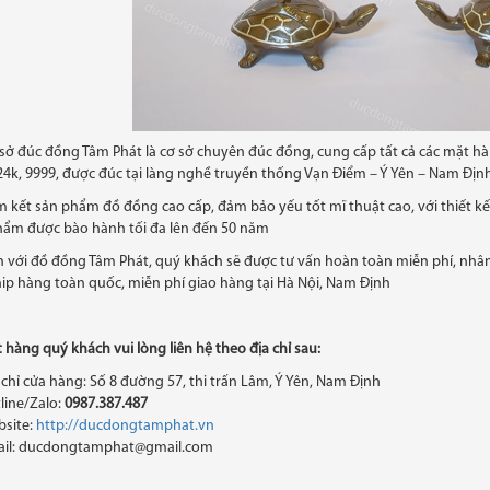
sở đúc đồng Tâm Phát là cơ sở chuyên đúc đồng, cung cấp tất cả các mặt 
4k, 9999, được đúc tại làng nghề truyền thống Vạn Điểm – Ý Yên – Nam Định
kết sản phẩm đồ đồng cao cấp, đảm bảo yếu tốt mĩ thuật cao, với thiết kế đ
hẩm được bào hành tối đa lên đến 50 năm
với đồ đồng Tâm Phát, quý khách sẽ được tư vấn hoàn toàn miễn phí, nhân 
hip hàng toàn quốc, miễn phí giao hàng tại Hà Nội, Nam Định
 hàng quý khách vui lòng liên hệ theo địa chỉ sau:
 chỉ cửa hàng: Số 8 đường 57, thi trấn Lâm, Ý Yên, Nam Định
line/Zalo:
0987.387.487
site:
http://ducdongtamphat.vn
il: ducdongtamphat@gmail.com