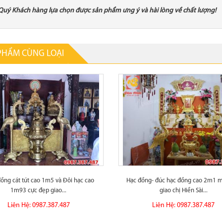
Quý Khách hàng lựa chọn được sản phẩm ưng ý và hài lòng về chất lượng!
PHẨM CÙNG LOẠI
ồng cát tút cao 1m5 và Đôi hạc cao
Hạc đồng- đúc hạc đồng cao 2m1 
1m93 cực đẹp giao...
giao chị Hiền Sài...
Liên Hệ: 0987.387.487
Liên Hệ: 0987.387.487