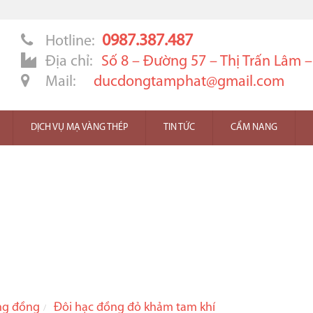
0987.387.487
Hotline:
Địa chỉ:
Số 8 – Đường 57 – Thị Trấn Lâm 
Mail:
ducdongtamphat@gmail.com
DỊCH VỤ MẠ VÀNG THÉP
TIN TỨC
CẨM NANG
ng đồng
Đôi hạc đồng đỏ khảm tam khí