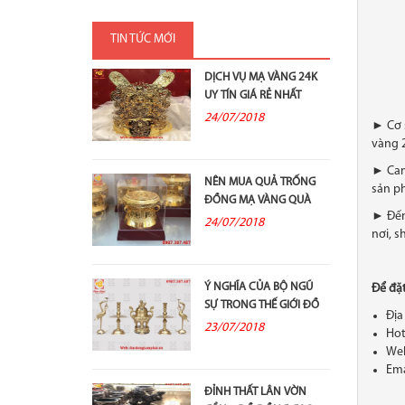
TIN TỨC MỚI
DỊCH VỤ MẠ VÀNG 24K
UY TÍN GIÁ RẺ NHẤT
24/07/2018
► Cơ 
vàng 2
► Cam 
NÊN MUA QUẢ TRỐNG
sản p
ĐỒNG MẠ VÀNG QUÀ
► Đến 
TẶNG Ở ĐÂU?
24/07/2018
nơi, s
Ý NGHĨA CỦA BỘ NGŨ
Để đặt
SỰ TRONG THẾ GIỚI ĐỒ
Địa
ĐỒNG THỜ...
23/07/2018
Hot
Web
Ema
ĐỈNH THẤT LÂN VỜN