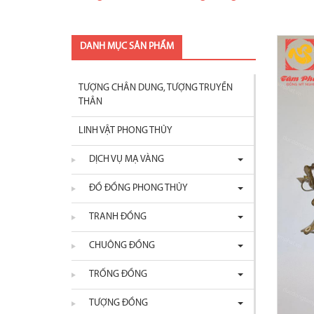
DANH MỤC SẢN PHẨM
TƯỢNG CHÂN DUNG, TƯỢNG TRUYỀN
THÂN
LINH VẬT PHONG THỦY
DỊCH VỤ MẠ VÀNG
ĐỒ ĐỒNG PHONG THỦY
TRANH ĐỒNG
CHUÔNG ĐỒNG
TRỐNG ĐỒNG
TƯỢNG ĐỒNG