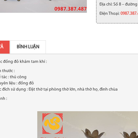
Địa chỉ: Số 8 – đường
Điện Thoại:
0987.387
TẢ
BÌNH LUẬN
ạc đồng đỏ khảm tam khí :
h thước :
 tác : thủ công
yên liệu : đồng đỏ
 đích sử dụng : Đặt thờ tại phòng thờ lớn, nhà thờ họ, đình chùa
ảnh :