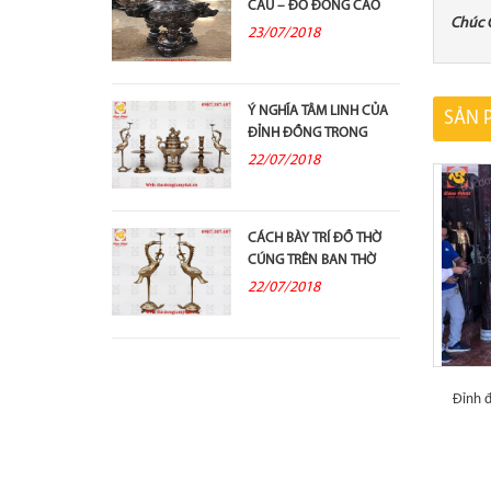
CẦU – ĐỒ ĐỒNG CAO
Chúc 
CẤP VÀ Ý...
23/07/2018
Ý NGHĨA TÂM LINH CỦA
SẢN 
ĐỈNH ĐỒNG TRONG
THỜ CÚNG TỔ TIÊN
22/07/2018
CÁCH BÀY TRÍ ĐỒ THỜ
CÚNG TRÊN BAN THỜ
GIA TIÊN
22/07/2018
Đỉnh đ