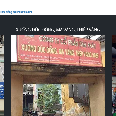
i hạc đồng đỏ khảm tam khí ,
XƯỞNG ĐÚC ĐỒNG, MẠ VÀNG, THIẾP VÀNG