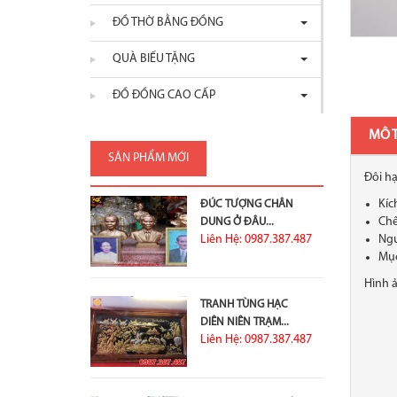
ĐỒ THỜ BẰNG ĐỒNG
QUÀ BIẾU TẶNG
ĐỒ ĐỒNG CAO CẤP
MÔ 
SẢN PHẨM MỚI
Đôi h
Kíc
ĐÚC TƯỢNG CHÂN
Chế
DUNG Ở ĐÂU...
Liên Hệ: 0987.387.487
Ngu
Mục
Hình 
TRANH TÙNG HẠC
DIÊN NIÊN TRẠM...
Liên Hệ: 0987.387.487