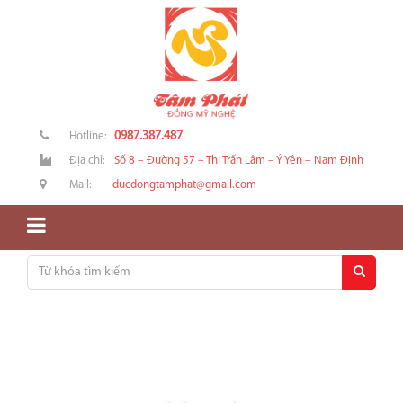
0987.387.487
Hotline:
Địa chỉ:
Số 8 – Đường 57 – Thị Trấn Lâm – Ý Yên – Nam Định
Mail:
ducdongtamphat@gmail.com