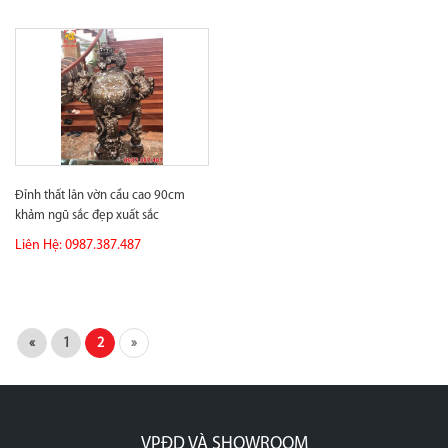
Đỉnh thất lân vờn cầu cao 90cm
khảm ngũ sắc đẹp xuất sắc
Liên Hệ: 0987.387.487
«
1
2
»
VPĐD VÀ SHOWROOM
p