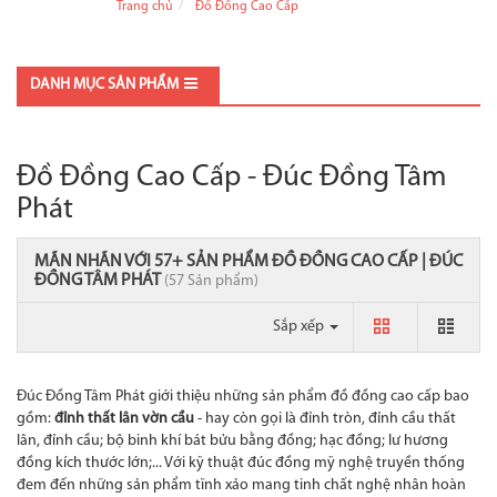
Trang chủ
Đồ Đồng Cao Cấp
DANH MỤC SẢN PHẨM
Đồ Đồng Cao Cấp - Đúc Đồng Tâm
Phát
MÃN NHÃN VỚI 57+ SẢN PHẨM ĐỒ ĐỒNG CAO CẤP | ĐÚC
ĐỒNG TÂM PHÁT
(57 Sản phẩm)
Sắp xếp
Đúc Đồng Tâm Phát giới thiệu những sản phẩm đồ đồng cao cấp bao
gồm:
đỉnh thất lân vờn cầu
- hay còn gọi là đỉnh tròn, đỉnh cầu thất
lân, đỉnh cầu; bộ binh khí bát bửu bằng đồng; hạc đồng; lư hương
đồng kích thước lớn;... Với kỹ thuật đúc đồng mỹ nghệ truyền thống
đem đến những sản phẩm tĩnh xảo mang tinh chất nghệ nhân hoàn