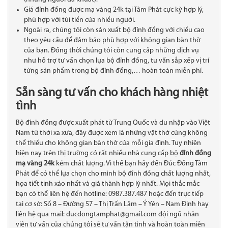
Giá đỉnh đồng được mạ vàng 24k tại
Tâm Phát
cực kỳ hợp lý,
phù hợp với túi tiền của nhiều người.
Ngoài ra, chúng tôi còn sản xuất bộ đỉnh đồng với chiều cao
theo yêu cầu để đảm bảo phù hợp với không gian bàn thờ
của bạn. Đồng thời chúng tôi còn cung cấp những dịch vụ
như hỗ trợ tư vấn chọn lựa bộ đỉnh đồng, tư vấn sắp xếp vị trí
từng sản phẩm trong bộ đỉnh đồng,… hoàn toàn miễn phí.
Sẵn sàng tư vấn cho khách hàng nhiệt
tình
Bộ đỉnh đồng được xuất phát từ Trung Quốc và du nhập vào Việt
Nam từ thời xa xưa, đây được xem là những vật thờ cúng không
thể thiếu cho không gian bàn thờ của mỗi gia đình. Tuy nhiên
hiện nay trên thị trường có rất nhiều nhà cung cấp bộ
đỉnh đồng
mạ vàng 24k
kém chất lượng. Vì thế bạn hãy đến Đúc Đồng Tâm
Phát
để có thể lựa chọn cho mình bộ đỉnh đồng chất lượng nhất,
họa tiết tinh xảo nhất và giá thành hợp lý nhất. Mọi thắc mắc
bạn có thể liên hệ đến
hotline: 0987.387.487 hoặc đến trực tiếp
tại cơ sở: Số 8 – Đường 57 – Thị Trấn Lâm – Ý Yên – Nam Định hay
liên hệ qua mail: ducdongtamphat@gmail.com đội
ngũ nhân
viên tư vấn của chúng tôi sẽ tư vấn tận tình và hoàn toàn miễn