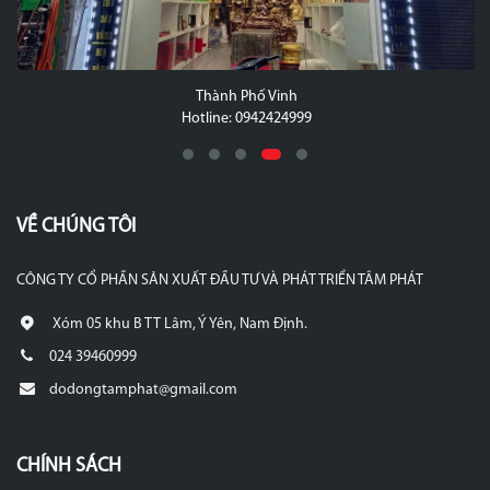
Thành Phố Vinh
Hotline: 0942424999
VỀ CHÚNG TÔI
CÔNG TY CỔ PHẦN SẢN XUẤT ĐẦU TƯ VÀ PHÁT TRIỂN TÂM PHÁT
Xóm 05 khu B TT Lâm, Ý Yên, Nam Định.
024 39460999
dodongtamphat@gmail.com
CHÍNH SÁCH