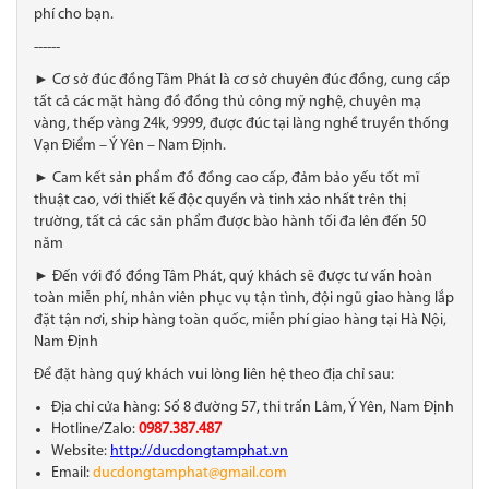
phí cho bạn.
------
► Cơ sở đúc đồng Tâm Phát là cơ sở chuyên đúc đồng, cung cấp
tất cả các mặt hàng đồ đồng thủ công mỹ nghệ, chuyên mạ
vàng, thếp vàng 24k, 9999, được đúc tại làng nghề truyền thống
Vạn Điểm – Ý Yên – Nam Định.
► Cam kết sản phẩm đồ đồng cao cấp, đảm bảo yếu tốt mĩ
thuật cao, với thiết kế độc quyền và tinh xảo nhất trên thị
trường, tất cả các sản phẩm được bào hành tối đa lên đến 50
năm
► Đến với đồ đồng Tâm Phát, quý khách sẽ được tư vấn hoàn
toàn miễn phí, nhân viên phục vụ tận tình, đội ngũ giao hàng lắp
đặt tận nơi, ship hàng toàn quốc, miễn phí giao hàng tại Hà Nội,
Nam Định
Để đặt hàng quý khách vui lòng liên hệ theo địa chỉ sau:
Địa chỉ cửa hàng: Số 8 đường 57, thi trấn Lâm, Ý Yên, Nam Định
Hotline/Zalo:
0987.387.487
Website:
http://ducdongtamphat.vn
Email:
ducdongtamphat@gmail.com