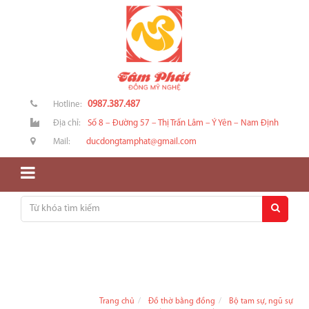
0987.387.487
Hotline:
Địa chỉ:
Số 8 – Đường 57 – Thị Trấn Lâm – Ý Yên – Nam Định
Mail:
ducdongtamphat@gmail.com
Trang chủ
Đồ thờ bằng đồng
Bộ tam sự, ngũ sự