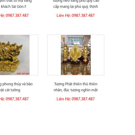
ền thất tổ mạ vàng
Tượng heo vàng phú quý cao
 khách Sài Gòn.!!
cấp mang lại phú quý, thịnh
vượng
Hệ: 0987.387.487
Liên Hệ: 0987.387.487
g phong thủy và bảo
Tượng Phật thiên thủ thiên
vật cát tường
nhãn, đúc tượng nghìn mắt
nghìn...
Hệ: 0987.387.487
Liên Hệ: 0987.387.487