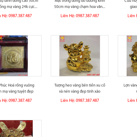
sự đỉnh đồng cao 50cm
Mặt trống đồng đỏ đường kính
Cửu huy
ồng mạ vàng 24k cực...
50cm mạ vàng chạm hoa văn...
giao
n Hệ: 0987.387.487
Liên Hệ: 0987.387.487
Liên 
Phúc Hoá rồng vuông
Tượng heo vàng bên tiền xu cổ
Lợn vàn
 mạ vàng tuyệt đẹp
và nén vàng đẹp tinh xảo
n Hệ: 0987.387.487
Liên Hệ: 0987.387.487
Liên 