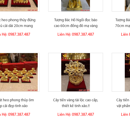
ật heo phong thủy đứng
Tượng Bác Hồ Ngồi đọc báo
Tượng Bá
củ cải dài 20cm mang
cao 60cm đồng đỏ mạ vàng
70cm mạ 
của...
24k...
n Hệ: 0987.387.487
Liên Hệ: 0987.387.487
Liên 
vật heo phong thủy ôm
Cây tiền vàng tài lộc cao cấp,
Cây tiền
p cải đẹp tinh xảo
thiết kế tinh xảo.!!
vật phẩ
n Hệ: 0987.387.487
Liên Hệ: 0987.387.487
Liên 