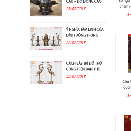
Bộ ngũ 
CẦU – ĐỒ ĐỒNG CAO
chạm r
CẤP VÀ Ý...
23/07/2018
Liê
Ý NGHĨA TÂM LINH CỦA
ĐỈNH ĐỒNG TRONG
THỜ CÚNG TỔ TIÊN
22/07/2018
CÁCH BÀY TRÍ ĐỒ THỜ
CÚNG TRÊN BAN THỜ
GIA TIÊN
22/07/2018
Chữ 
60cm
Liê