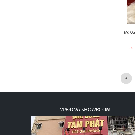
Mũ Qu
Liê
«
VPĐD VÀ SHOWROOM