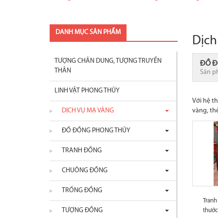
DANH MỤC SẢN PHẨM
Dịch
TƯỢNG CHÂN DUNG, TƯỢNG TRUYỀN
ĐỒ Đ
THÂN
Sản p
LINH VẬT PHONG THỦY
Với hệ 
DỊCH VỤ MẠ VÀNG
vàng, th
ĐỒ ĐỒNG PHONG THỦY
TRANH ĐỒNG
CHUÔNG ĐỒNG
TRỐNG ĐỒNG
Tranh
TƯỢNG ĐỒNG
thướ