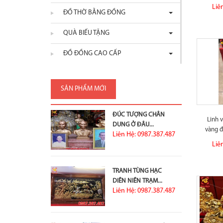
Liê
ĐỒ THỜ BẰNG ĐỒNG
QUÀ BIẾU TẶNG
ĐỒ ĐỒNG CAO CẤP
SẢN PHẨM MỚI
ĐÚC TƯỢNG CHÂN
Linh 
DUNG Ở ĐÂU...
vàng đ
Liên Hệ: 0987.387.487
Liê
TRANH TÙNG HẠC
DIÊN NIÊN TRẠM...
Liên Hệ: 0987.387.487