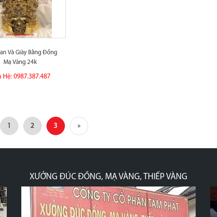
an Và Giày Bằng Đồng
Mạ Vàng 24k
n Hệ: 0987.387.487
1
2
3
»
XƯỞNG ĐÚC ĐỒNG, MẠ VÀNG, THIẾP VÀNG