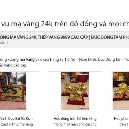
 vụ mạ vàng 24k trên đồ đồng và mọi ch
ỒNG MẠ VÀNG 24K, THẾP VÀNG 9999 CAO CẤP | ĐÚC ĐỒNG TÂM P
hẩm)
thống xưởng
mạ vàng
và 6 cửa hàng tại Hà Nội - Nam Định, Đúc Đồng Tâm 
ếp vàng cao cấp
 Vinh Quy Bái Tổ: Kích
Heo đứng trên hũ tiền vàng
Heo phon
c 2m3 x 1m2 mạ vàng
mang may mắn cho gia chủ
trên T