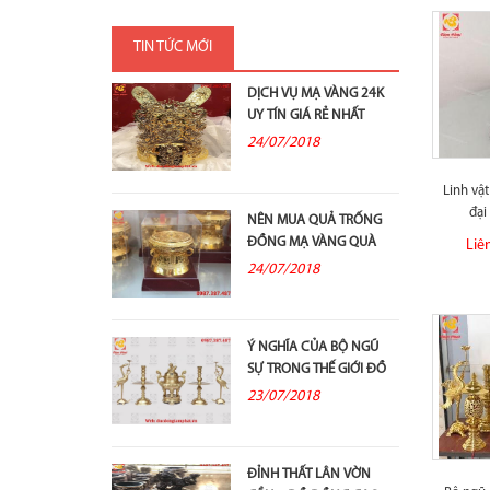
TIN TỨC MỚI
DỊCH VỤ MẠ VÀNG 24K
UY TÍN GIÁ RẺ NHẤT
24/07/2018
Linh vậ
đại
NÊN MUA QUẢ TRỐNG
ĐỒNG MẠ VÀNG QUÀ
Liê
TẶNG Ở ĐÂU?
24/07/2018
Ý NGHĨA CỦA BỘ NGŨ
SỰ TRONG THẾ GIỚI ĐỒ
ĐỒNG THỜ...
23/07/2018
ĐỈNH THẤT LÂN VỜN