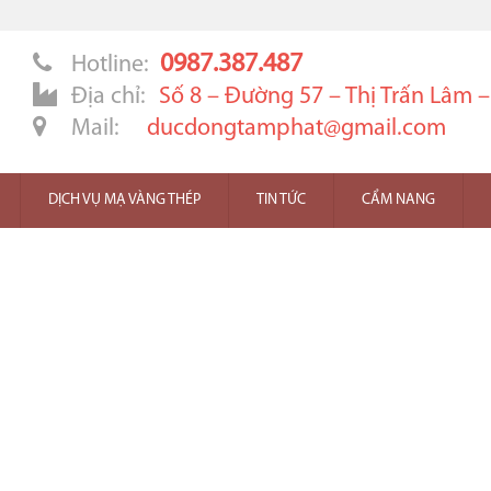
0987.387.487
Hotline:
Địa chỉ:
Số 8 – Đường 57 – Thị Trấn Lâm 
Mail:
ducdongtamphat@gmail.com
DỊCH VỤ MẠ VÀNG THÉP
TIN TỨC
CẨM NANG