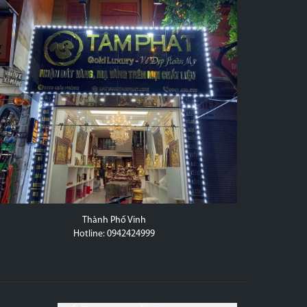
Thành Phố Vinh
20D Trầ
Hotline: 0942424999