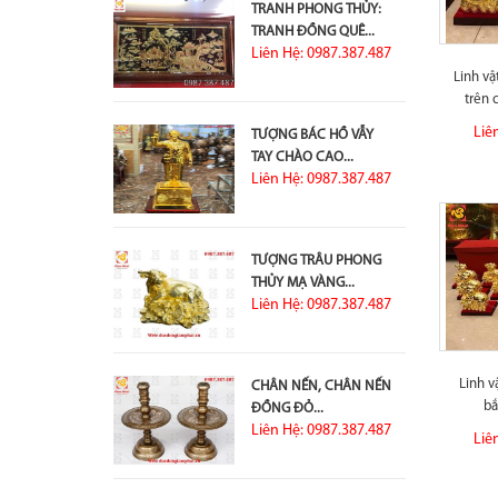
TRANH PHONG THỦY:
TRANH ĐỒNG QUÊ...
Liên Hệ: 0987.387.487
Linh v
trên 
Liê
TƯỢNG BÁC HỒ VẪY
TAY CHÀO CAO...
Liên Hệ: 0987.387.487
TƯỢNG TRÂU PHONG
THỦY MẠ VÀNG...
Liên Hệ: 0987.387.487
Linh 
CHÂN NẾN, CHÂN NẾN
bắ
ĐỒNG ĐỎ...
Liên Hệ: 0987.387.487
Liê