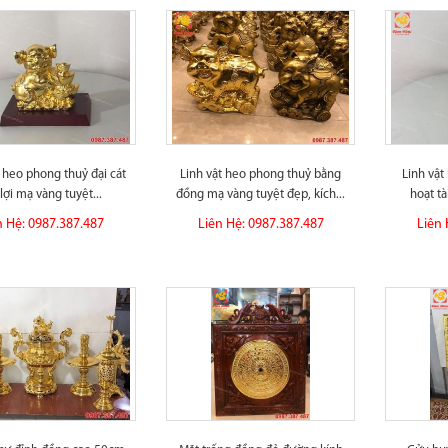
t heo phong thuỷ đại cát
Linh vật heo phong thuỷ bằng
Linh vật
 lợi mạ vàng tuyệt...
đồng mạ vàng tuyệt đẹp, kích...
hoạt tà
n Hệ: 0987.387.487
Liên Hệ: 0987.387.487
Liên 