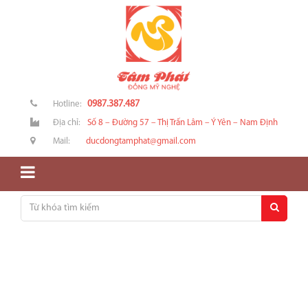
0987.387.487
Hotline:
Địa chỉ:
Số 8 – Đường 57 – Thị Trấn Lâm – Ý Yên – Nam Định
Mail:
ducdongtamphat@gmail.com