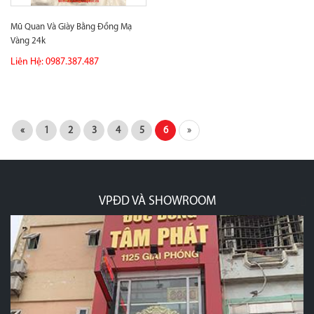
Mũ Quan Và Giày Bằng Đồng Mạ
Vàng 24k
Liên Hệ: 0987.387.487
«
1
2
3
4
5
6
»
VPĐD VÀ SHOWROOM
p