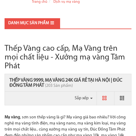
Trang chủ
Dịch vụ mạ vàng
DANH MỤC SẢN PHẨM
Thếp Vàng cao cấp, Mạ Vàng trên
mọi chất liệu - Xưởng mạ vàng Tâm
Phát
THẾP VÀNG 9999, MẠ VÀNG 24K GIÁ RẺ TẠI HÀ NỘI | ĐÚC
ĐỒNG TÂM PHÁT
(203 Sản phẩm)
Sắp xếp
Mạ vàng
, sơn son thếp vàng là gì? Mạ vàng giá bao nhiêu? Với công
nghệ mạ vàng tĩnh điện, mạ vàng nano, mạ vàng kim loại, mạ vàng
trên mọi chất liệu.. cùng xưởng mạ vàng uy tín, Đúc Đồng Tâm Phát
đem đến những sản phẩm cao cấp như mạ vàng 10k, mạ vàng 14k,