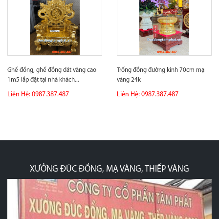
Ghế đồng, ghế đồng dát vàng cao
Trống đồng đường kính 70cm mạ
1m5 lắp đặt tại nhà khách...
vàng 24k
Liên Hệ: 0987.387.487
Liên Hệ: 0987.387.487
XƯỞNG ĐÚC ĐỒNG, MẠ VÀNG, THIẾP VÀNG
p