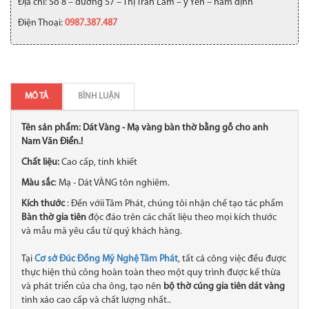
Địa chỉ: Số 8 – đường 57 – Thị Trấn Lâm – ý Yên – nam định
Điện Thoại:
0987.387.487
MÔ TẢ
BÌNH LUẬN
Tên sản phẩm: Dát Vàng - Mạ vàng bàn thờ bằng gỗ cho anh
Nam Văn Điển.!
Chất liệu:
Cao cấp, tinh khiết
Màu sắc
: Mạ - Dát VÀNG tôn nghiêm.
Kích thước
: Đến vớii Tâm Phát, chúng tôi nhận chế tạo tác phẩm
Bàn thờ gia tiên
độc đáo trên các chất liệu theo mọi kích thước
và mẫu mã yêu cầu từ quý khách hàng.
Tại
Cơ sở Đúc Đồng Mỹ Nghệ Tâm Phát
, tất cả công việc đều được
thực hiện thủ công hoàn toàn theo một quy trình được kế thừa
và phát triển của cha ông, tạo nên
bộ thờ cúng gia tiên dát vàng
tinh xảo cao cấp và chất lượng nhất..