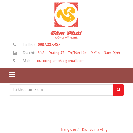
0987.387.487
Hotline:
Địa chỉ:
Số 8 – Đường 57 – Thị Trấn Lâm – Ý Yên – Nam Định
Mail:
ducdongtamphat@gmail.com
Trang chủ
Dịch vụ mạ vàng