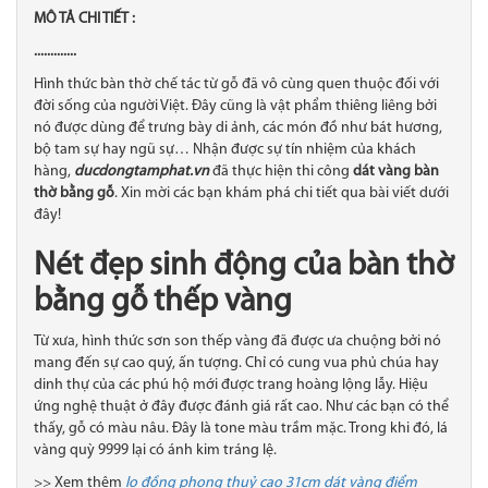
MÔ TẢ CHI TIẾT :
.............
Hình thức bàn thờ chế tác từ gỗ đã vô cùng quen thuộc đối với
đời sống của người Việt. Đây cũng là vật phẩm thiêng liêng bởi
nó được dùng để trưng bày di ảnh, các món đồ như bát hương,
bộ tam sự hay ngũ sự… Nhận được sự tín nhiệm của khách
hàng,
ducdongtamphat.vn
đã thực hiện thi công
dát vàng bàn
thờ bằng gỗ
. Xin mời các bạn khám phá chi tiết qua bài viết dưới
đây!
Nét đẹp sinh động của bàn thờ
bằng gỗ thếp vàng
Từ xưa, hình thức sơn son thếp vàng đã được ưa chuộng bởi nó
mang đến sự cao quý, ấn tượng. Chỉ có cung vua phủ chúa hay
dinh thự của các phú hộ mới được trang hoàng lộng lẫy. Hiệu
ứng nghệ thuật ở đây được đánh giá rất cao. Như các bạn có thể
thấy, gỗ có màu nâu. Đây là tone màu trầm mặc. Trong khi đó, lá
vàng quỳ 9999 lại có ánh kim tráng lệ.
>> Xem thêm
lọ đồng phong thuỷ cao 31cm dát vàng điểm