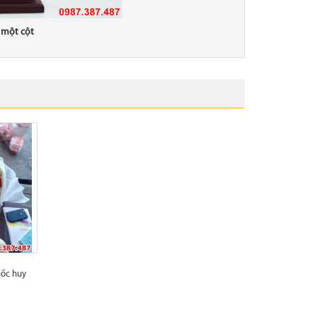
 một cột
uốc huy