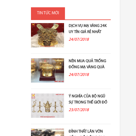
TIN TỨC MỚI
DỊCH VỤ MẠ VÀNG 24K
UY TÍN GIÁ RẺ NHẤT
24/07/2018
NÊN MUA QUẢ TRỐNG
ĐỒNG MẠ VÀNG QUÀ
TẶNG Ở ĐÂU?
24/07/2018
Ý NGHĨA CỦA BỘ NGŨ
SỰ TRONG THẾ GIỚI ĐỒ
ĐỒNG THỜ...
23/07/2018
ĐỈNH THẤT LÂN VỜN