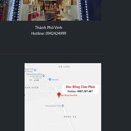
20D Trần Hưng Đạo, Quận 5, Thành Phố Hồ Chí Minh
Hotline: 0987 387 487