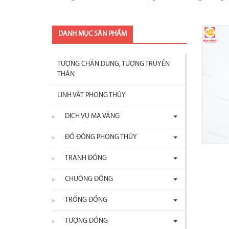
DANH MỤC SẢN PHẨM
TƯỢNG CHÂN DUNG, TƯỢNG TRUYỀN
THÂN
LINH VẬT PHONG THỦY
DỊCH VỤ MẠ VÀNG
ĐỒ ĐỒNG PHONG THỦY
TRANH ĐỒNG
CHUÔNG ĐỒNG
TRỐNG ĐỒNG
TƯỢNG ĐỒNG