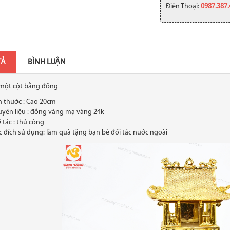
Điện Thoại:
0987.387
TẢ
BÌNH LUẬN
một cột bằng đồng
h thước : Cao 20cm
yên liệu : đồng vàng mạ vàng 24k
 tác : thủ công
 đích sử dụng: làm quà tặng bạn bè đối tác nước ngoài