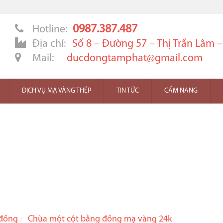
0987.387.487
Hotline:
Địa chỉ:
Số 8 – Đường 57 – Thị Trấn Lâm 
Mail:
ducdongtamphat@gmail.com
DỊCH VỤ MẠ VÀNG THÉP
TIN TỨC
CẨM NANG
 đồng
Chùa một cột bằng đồng mạ vàng 24k