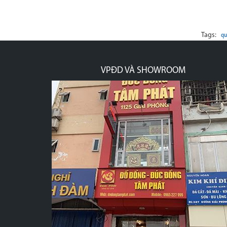
Tags:
qu
XƯỞNG ĐÚC ĐỒNG, MẠ VÀNG, THIẾP VÀNG