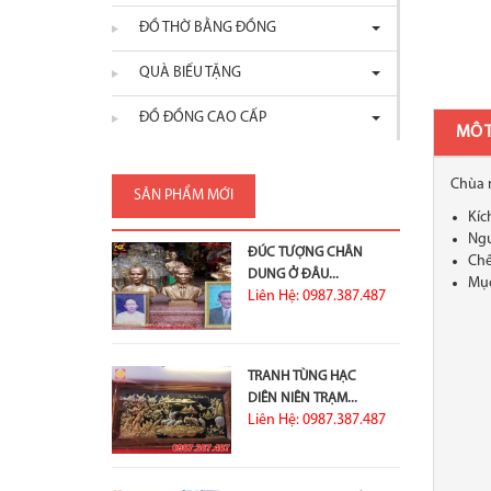
ĐỒ THỜ BẰNG ĐỒNG
QUÀ BIẾU TẶNG
ĐỒ ĐỒNG CAO CẤP
MÔ 
Chùa 
SẢN PHẨM MỚI
Kíc
Ngu
ĐÚC TƯỢNG CHÂN
Chế
DUNG Ở ĐÂU...
Mục
Liên Hệ: 0987.387.487
TRANH TÙNG HẠC
DIÊN NIÊN TRẠM...
Liên Hệ: 0987.387.487