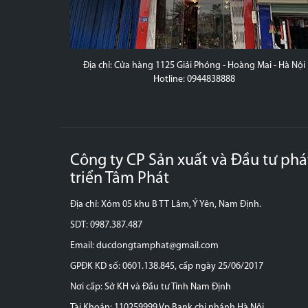
 - Hà Nội
Địa chỉ: Xóm 5 - khu B - Thị Trấn Lâm - Ý Yên - Nam Định
Hotline: 0987.387.487
Công ty CP Sản xuất và Đầu tư phá
triển Tâm Phát
Địa chỉ: Xóm 05 khu B TT Lâm, Ý Yên, Nam Định.
SDT: 0987.387.487
Email: ducdongtamphat@gmail.com
GPĐK KD số: 0601.138.845, cấp ngày 25/06/2017
Nơi cấp: Sở KH và Đầu tư Tỉnh Nam Định
Tài Khoản: 110259999 Vp Bank chi nhánh Hà Nội