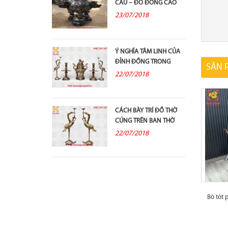
CẦU – ĐỒ ĐỒNG CAO
CẤP VÀ Ý...
23/07/2018
Ý NGHĨA TÂM LINH CỦA
ĐỈNH ĐỒNG TRONG
SẢN 
THỜ CÚNG TỔ TIÊN
22/07/2018
CÁCH BÀY TRÍ ĐỒ THỜ
CÚNG TRÊN BAN THỜ
GIA TIÊN
22/07/2018
Bò tót 