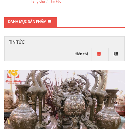
Trang chủ
Tin tức
DANH MỤC SẢN PHẨM
TIN TỨC
Hiển thị