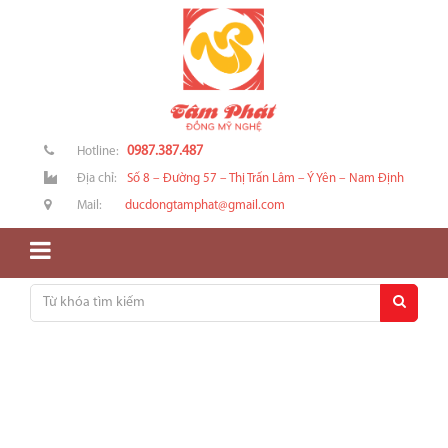
0987.387.487
Hotline:
Địa chỉ:
Số 8 – Đường 57 – Thị Trấn Lâm – Ý Yên – Nam Định
Mail:
ducdongtamphat@gmail.com