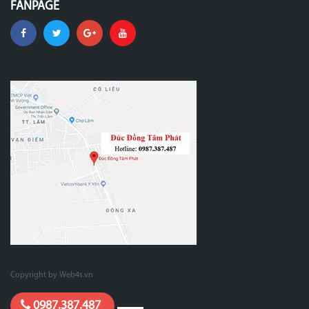
FANPAGE
Copyright by Web4s.vn
0987.387.487