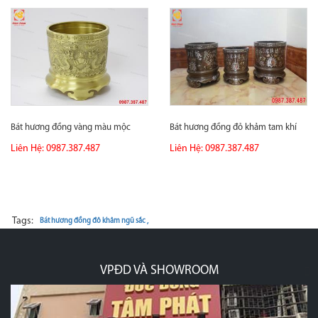
Bát hương đồng vàng màu mộc
Bát hương đồng đỏ khảm tam khí
Liên Hệ: 0987.387.487
Liên Hệ: 0987.387.487
Tags:
Bát hương đồng đỏ khảm ngũ sắc ,
M
XƯỞNG ĐÚC ĐỒNG, MẠ VÀNG, 
p