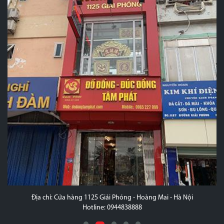
g Mai - Hà Nội
Địa chỉ: Xóm 5 - khu B - Thị Trấn Lâm - Ý
Hotline: 0987.387.487