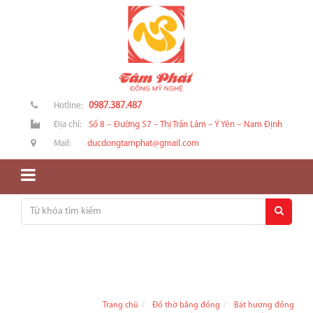
0987.387.487
Hotline:
Địa chỉ:
Số 8 – Đường 57 – Thị Trấn Lâm – Ý Yên – Nam Định
Mail:
ducdongtamphat@gmail.com
Trang chủ
Đồ thờ bằng đồng
Bát hương đồng