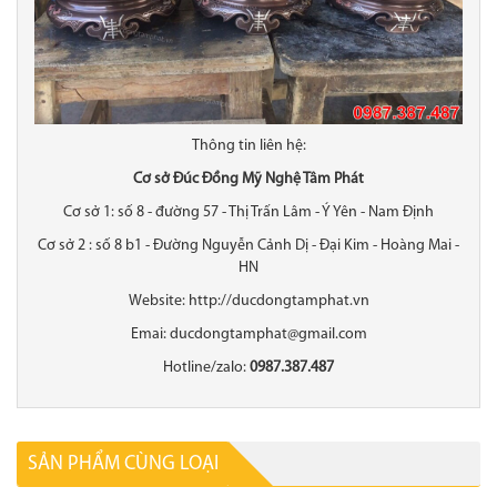
Thông tin liên hệ:
Cơ sở Đúc Đồng Mỹ Nghệ Tâm Phát
Cơ sở 1: số 8 - đường 57 - Thị Trấn Lâm - Ý Yên - Nam Định
Cơ sở 2 : số 8 b1 - Đường Nguyễn Cảnh Dị - Đại Kim - Hoàng Mai -
HN
Website: http://ducdongtamphat.vn
Emai: ducdongtamphat@gmail.com
Hotline/zalo:
0987.387.487
SẢN PHẨM CÙNG LOẠI