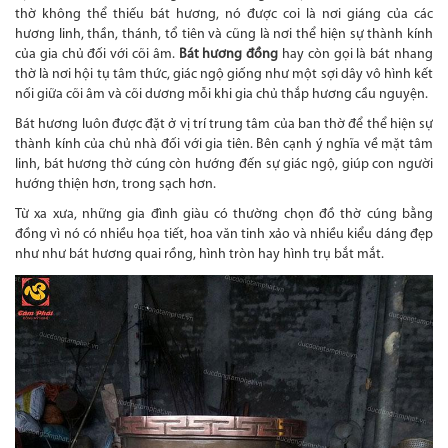
thờ không thể thiếu bát hương, nó được coi là nơi giáng của các
hương linh, thần, thánh, tổ tiên và cũng là nơi thể hiện sự thành kính
của gia chủ đối với cõi âm.
Bát hương đồng
hay còn gọi là bát nhang
thờ là nơi hội tụ tâm thức, giác ngộ giống như một sợi dây vô hình kết
nối giữa cõi âm và cõi dương mỗi khi gia chủ thắp hương cầu nguyện.
Bát hương luôn được đặt ở vị trí trung tâm của ban thờ để thể hiện sự
thành kính của chủ nhà đối với gia tiên. Bên cạnh ý nghĩa về mặt tâm
linh, bát hương thờ cúng còn hướng đến sự giác ngộ, giúp con người
hướng thiện hơn, trong sạch hơn.
Từ xa xưa, những gia đình giàu có thường chọn đồ thờ cúng bằng
đồng vì nó có nhiều họa tiết, hoa văn tinh xảo và nhiều kiểu dáng đẹp
như như bát hương quai rồng, hình tròn hay hình trụ bắt mắt.