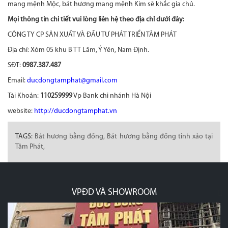
mang mệnh Mộc, bát hương mang mệnh Kim sẽ khắc gia chủ.
Mọi thông tin chi tiết vui lòng liên hệ theo địa chỉ dưới đây:
CÔNG TY CP SẢN XUẤT VÀ ĐẦU TƯ PHÁT TRIỂN TÂM PHÁT
Địa chỉ: Xóm 05 khu B TT Lâm, Ý Yên, Nam Định.
SĐT:
0987.387.487
Email:
ducdongtamphat@gmail.com
Tài Khoản:
110259999
Vp Bank chi nhánh Hà Nội
website:
http://ducdongtamphat.vn
TAGS:
Bát hương bằng đồng,
Bát hương bằng đồng tinh xảo tại
Tâm Phát,
VPĐD VÀ SHOWROOM
p