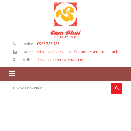
0987.387.487
Hotline:
Địa chỉ:
Số 8 – Đường 57 – Thị Trấn Lâm – Ý Yên – Nam Định
Mail:
ducdongtamphat@gmail.com