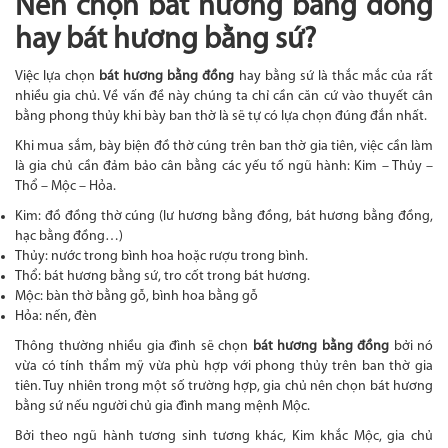
Nên chọn bát hương bằng đồng
hay bát hương bằng sứ?
Việc lựa chọn
bát hương bằng đồng
hay bằng sứ là thắc mắc của rất
nhiều gia chủ. Về vấn đề này chúng ta chỉ cần căn cứ vào thuyết cân
bằng phong thủy khi bày ban thờ là sẽ tự có lựa chọn đúng đắn nhất.
Khi mua sắm, bày biện đồ thờ cúng trên ban thờ gia tiên, việc cần làm
là gia chủ cần đảm bảo cân bằng các yếu tố ngũ hành: Kim – Thủy –
Thổ – Mộc – Hỏa.
Kim: đồ đồng thờ cúng (lư hương bằng đồng, bát hương bằng đồng,
hạc bằng đồng…)
Thủy: nước trong bình hoa hoặc rượu trong bình.
Thổ: bát hương bằng sứ, tro cốt trong bát hương.
Mộc: bàn thờ bằng gỗ, bình hoa bằng gỗ
Hỏa: nến, đèn
Thông thường nhiều gia đình sẽ chọn
bát hương bằng đồng
bởi nó
vừa có tính thẩm mỹ vừa phù hợp với phong thủy trên ban thờ gia
tiên. Tuy nhiên trong một số trường hợp, gia chủ nên chọn bát hương
bằng sứ nếu người chủ gia đình mang mệnh Mộc.
Bởi theo ngũ hành tương sinh tương khác, Kim khắc Mộc, gia chủ